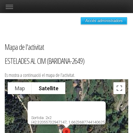
Accés administradors
Mapa de l'activitat
ESTELADES AL CIM (BARIDANA-2649)
Es mostra a continuació el mapa de l'activitat.
Map
Satellite
Sortida: 2x2
(42.32055732947147, 1.6623687744140625)