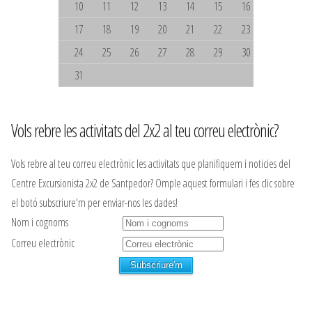
10
11
12
13
14
15
16
17
18
19
20
21
22
23
24
25
26
27
28
29
30
31
Vols rebre les activitats del 2x2 al teu correu electrònic?
Vols rebre al teu correu electrònic les activitats que planifiquem i noticies del
Centre Excursionista 2x2 de Santpedor? Omple aquest formulari i fes clic sobre
el botó subscriure'm per enviar-nos les dades!
Nom i cognoms
Correu electrònic