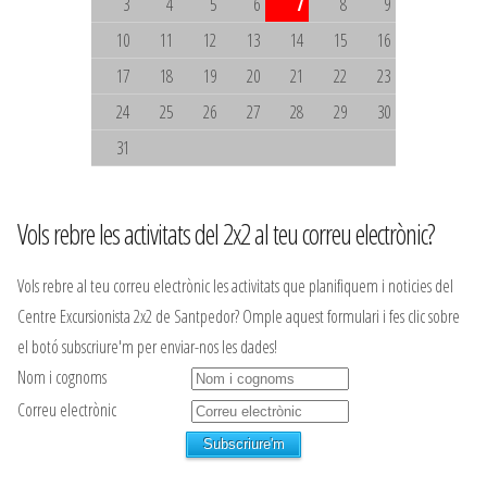
3
4
5
6
7
8
9
10
11
12
13
14
15
16
17
18
19
20
21
22
23
24
25
26
27
28
29
30
31
Vols rebre les activitats del 2x2 al teu correu electrònic?
Vols rebre al teu correu electrònic les activitats que planifiquem i noticies del
Centre Excursionista 2x2 de Santpedor? Omple aquest formulari i fes clic sobre
el botó subscriure'm per enviar-nos les dades!
Nom i cognoms
Correu electrònic