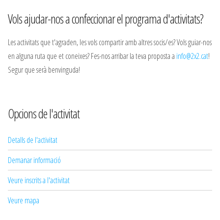
Vols ajudar-nos a confeccionar el programa d'activitats?
Les activitats que t'agraden, les vols compartir amb altres socis/es? Vols guiar-nos
en alguna ruta que et coneixes? Fes-nos arribar la teva proposta a
info@2x2.cat
!
Segur que serà benvinguda!
Opcions de l'activitat
Detalls de l'activitat
Demanar informació
Veure inscrits a l'activitat
Veure mapa