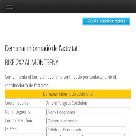
Accés administradors
Demanar informació de l'activitat
BIKE 2X2 AL MONTSENY
Complimenta el formulari que hi ha continuació per contactar amb el
coordinador/a de l'activitat.
Demanar informació addicional
Coordinador/a
Antoni Puiggros Colldeforn
Nom i cognoms
Correu electrònic
Telèfon