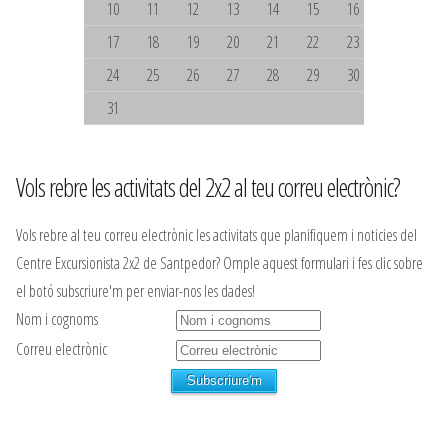
10
11
12
13
14
15
16
17
18
19
20
21
22
23
24
25
26
27
28
29
30
31
Vols rebre les activitats del 2x2 al teu correu electrònic?
Vols rebre al teu correu electrònic les activitats que planifiquem i noticies del
Centre Excursionista 2x2 de Santpedor? Omple aquest formulari i fes clic sobre
el botó subscriure'm per enviar-nos les dades!
Nom i cognoms
Correu electrònic