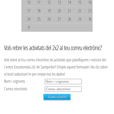
10
11
12
13
14
15
16
17
18
19
20
21
22
23
24
25
26
27
28
29
30
31
Vols rebre les activitats del 2x2 al teu correu electrònic?
Vols rebre al teu correu electrònic les activitats que planifiquem i noticies del
Centre Excursionista 2x2 de Santpedor? Omple aquest formulari i fes clic sobre
el botó subscriure'm per enviar-nos les dades!
Nom i cognoms
Correu electrònic