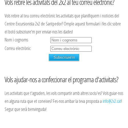
Vols rebre les activitats del 2x2 al teu correu electrònic?
Vols rebre al teu correu electrònic les activitats que planifiquem i noticies del
Centre Excursionista 2x2 de Santpedor? Omple aquest formulari i fes clic sobre
el botó subscriure'm per enviar-nos les dades!
Nom i cognoms
Correu electrònic
Vols ajudar-nos a confeccionar el programa d'activitats?
Les activitats que t'agraden, les vols compartir amb altres socis/es? Vols guiar-nos
en alguna ruta que et coneixes? Fes-nos arribar la teva proposta a
info@2x2.cat
!
Segur que serà benvinguda!