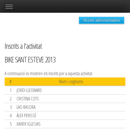
Accés administradors
Inscrits a l'activitat
BIKE SANT ESTEVE 2013
A continuació es mostren els inscrits per a aquesta activitat.
#
Nom i cognoms
1
JORDI LLEONARD
2
CRISTINA COTS
3
LAO BASORA
4
ÀLEX PERISSÉ
5
XAVIER IGLESIAS