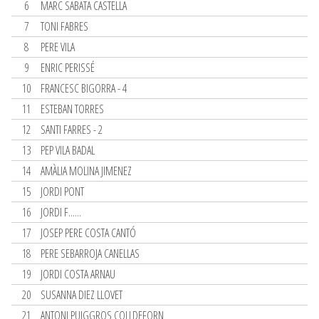
6
MARC SABATA CASTELLA
7
TONI FABRES
8
PERE VILA
9
ENRIC PERISSÉ
10
FRANCESC BIGORRA - 4
11
ESTEBAN TORRES
12
SANTI FARRES - 2
13
PEP VILA BADAL
14
AMÀLIA MOLINA JIMENEZ
15
JORDI PONT
16
JORDI F......
17
JOSEP PERE COSTA CANTÓ
18
PERE SEBARROJA CANELLAS
19
JORDI COSTA ARNAU
20
SUSANNA DIEZ LLOVET
21
ANTONI PUIGGROS COLLDEFORN