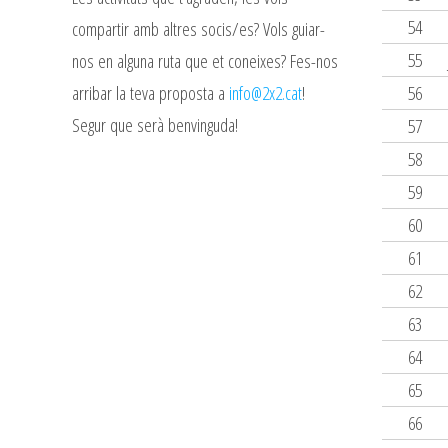
54
compartir amb altres socis/es? Vols guiar-
55
nos en alguna ruta que et coneixes? Fes-nos
arribar la teva proposta a
info@2x2.cat
!
56
Segur que serà benvinguda!
57
58
59
60
61
62
63
64
65
66