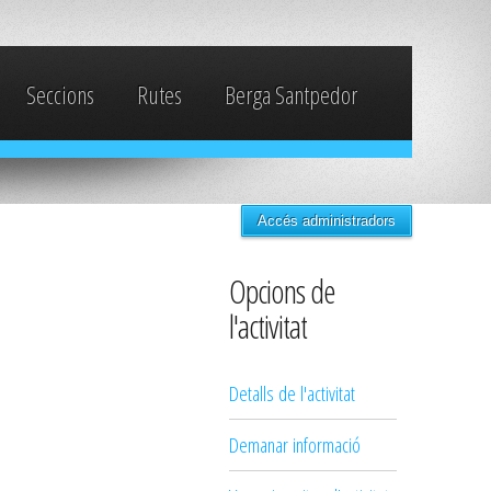
Seccions
Rutes
Berga Santpedor
Accés administradors
Opcions de
l'activitat
Detalls de l'activitat
Demanar informació