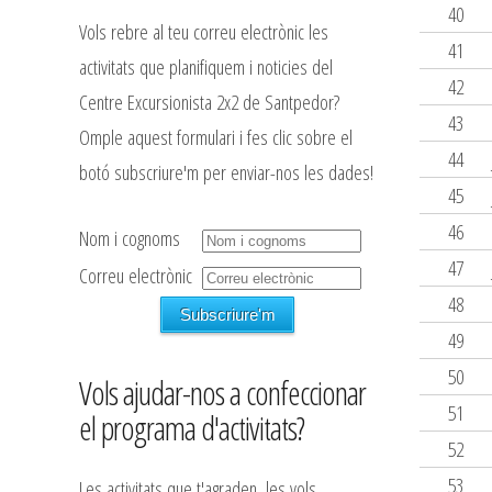
40
Vols rebre al teu correu electrònic les
41
activitats que planifiquem i noticies del
42
Centre Excursionista 2x2 de Santpedor?
43
Omple aquest formulari i fes clic sobre el
44
botó subscriure'm per enviar-nos les dades!
45
46
Nom i cognoms
47
Correu electrònic
48
49
50
Vols ajudar-nos a confeccionar
51
el programa d'activitats?
52
53
Les activitats que t'agraden, les vols