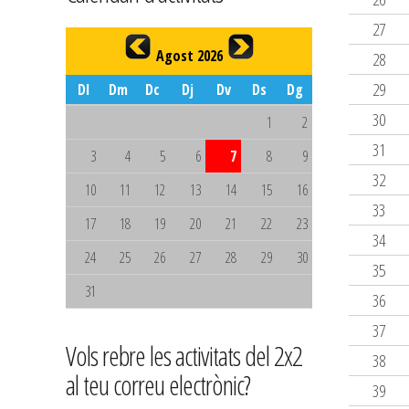
27
Agost 2026
28
29
Dl
Dm
Dc
Dj
Dv
Ds
Dg
30
1
2
31
3
4
5
6
7
8
9
32
10
11
12
13
14
15
16
33
17
18
19
20
21
22
23
34
24
25
26
27
28
29
30
35
31
36
37
Vols rebre les activitats del 2x2
38
al teu correu electrònic?
39