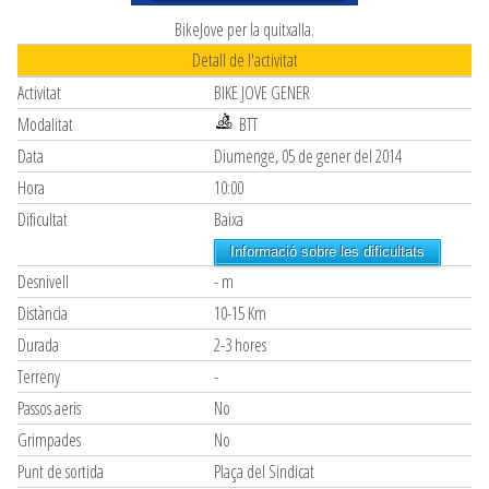
BikeJove per la quitxalla.
Detall de l'activitat
Activitat
BIKE JOVE GENER
Modalitat
BTT
Data
Diumenge, 05 de gener del 2014
Hora
10:00
Dificultat
Baixa
Informació sobre les dificultats
Desnivell
- m
Distància
10-15 Km
Durada
2-3 hores
Terreny
-
Passos aeris
No
Grimpades
No
Punt de sortida
Plaça del Sindicat