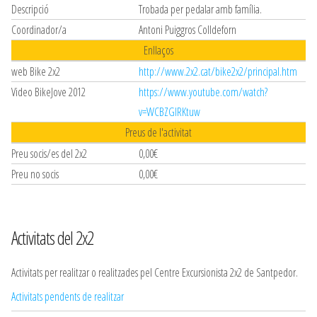
Descripció
Trobada per pedalar amb família.
Coordinador/a
Antoni Puiggros Colldeforn
Enllaços
web Bike 2x2
http://www.2x2.cat/bike2x2/principal.htm
Video BikeJove 2012
https://www.youtube.com/watch?
v=WCBZGIRKtuw
Preus de l'activitat
Preu socis/es del 2x2
0,00€
Preu no socis
0,00€
Activitats del 2x2
Activitats per realitzar o realitzades pel Centre Excursionista 2x2 de Santpedor.
Activitats pendents de realitzar