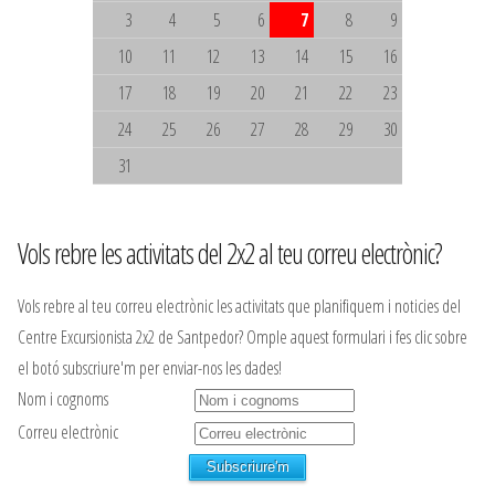
3
4
5
6
7
8
9
10
11
12
13
14
15
16
17
18
19
20
21
22
23
24
25
26
27
28
29
30
31
Vols rebre les activitats del 2x2 al teu correu electrònic?
Vols rebre al teu correu electrònic les activitats que planifiquem i noticies del
Centre Excursionista 2x2 de Santpedor? Omple aquest formulari i fes clic sobre
el botó subscriure'm per enviar-nos les dades!
Nom i cognoms
Correu electrònic