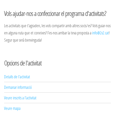
Vols ajudar-nos a confeccionar el programa d'activitats?
Les activitats que t'agraden, les vols compartir amb altres socis/es? Vols guiar-nos
en alguna ruta que et coneixes? Fes-nos arribar la teva proposta a
info@2x2.cat
!
Segur que serà benvinguda!
Opcions de l'activitat
Detalls de l'activitat
Demanar informació
Veure inscrits a l'activitat
Veure mapa