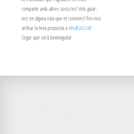
compartir amb altres socis/es? Vols guiar-
nos en alguna ruta que et coneixes? Fes-nos
arribar la teva proposta a
info@2x2.cat
!
Segur que serà benvinguda!