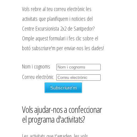
Vols rebre al teu correu electrònic les
activitats que planifiquem i noticies del
Centre Excursionista 2x2 de Santpedor?
Omple aquest formulari i fes clic sobre el
botó subscriure'm per enviar-nos les dades!
Nom i cognoms
Correu electrònic
Vols ajudar-nos a confeccionar
el programa d'activitats?
Les activitats que t'agraden, les vols