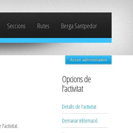
Seccions
Rutes
Berga Santpedor
Accés administradors
Opcions de
l'activitat
Detalls de l'activitat
Demanar informació
'activitat.