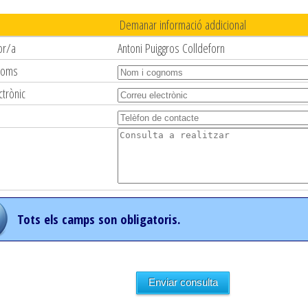
Demanar informació addicional
or/a
Antoni Puiggros Colldeforn
noms
ctrònic
Tots els camps son obligatoris.
Enviar consulta