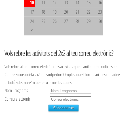
10
11
12
13
14
15
16
17
18
19
20
21
22
23
24
25
26
27
28
29
30
31
Vols rebre les activitats del 2x2 al teu correu electrònic?
Vols rebre al teu correu electrònic les activitats que planifiquem i noticies del
Centre Excursionista 2x2 de Santpedor? Omple aquest formulari i fes clic sobre
el botó subscriure'm per enviar-nos les dades!
Nom i cognoms
Correu electrònic