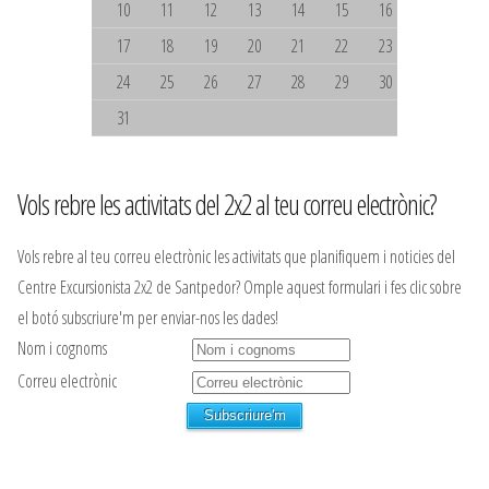
10
11
12
13
14
15
16
17
18
19
20
21
22
23
24
25
26
27
28
29
30
31
Vols rebre les activitats del 2x2 al teu correu electrònic?
Vols rebre al teu correu electrònic les activitats que planifiquem i noticies del
Centre Excursionista 2x2 de Santpedor? Omple aquest formulari i fes clic sobre
el botó subscriure'm per enviar-nos les dades!
Nom i cognoms
Correu electrònic