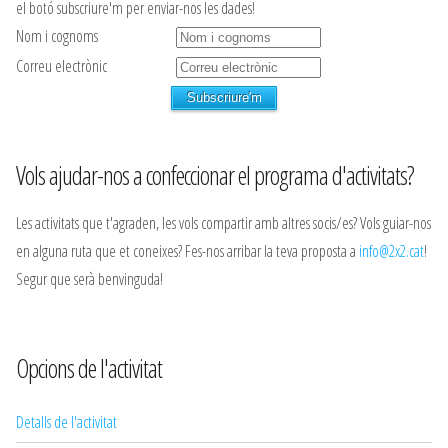
el botó subscriure'm per enviar-nos les dades!
Nom i cognoms
Correu electrònic
Vols ajudar-nos a confeccionar el programa d'activitats?
Les activitats que t'agraden, les vols compartir amb altres socis/es? Vols guiar-nos
en alguna ruta que et coneixes? Fes-nos arribar la teva proposta a
info@2x2.cat
!
Segur que serà benvinguda!
Opcions de l'activitat
Detalls de l'activitat