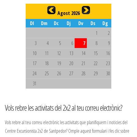
Agost 2026
Dl
Dm
Dc
Dj
Dv
Ds
Dg
1
2
3
4
5
6
7
8
9
10
11
12
13
14
15
16
17
18
19
20
21
22
23
24
25
26
27
28
29
30
31
Vols rebre les activitats del 2x2 al teu correu electrònic?
Vols rebre al teu correu electrònic les activitats que planifiquem i noticies del
Centre Excursionista 2x2 de Santpedor? Omple aquest formulari i fes clic sobre