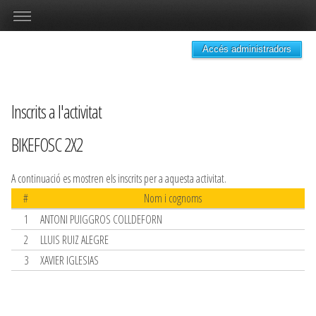
Accés administradors
Inscrits a l'activitat
BIKEFOSC 2X2
A continuació es mostren els inscrits per a aquesta activitat.
#
Nom i cognoms
1
ANTONI PUIGGROS COLLDEFORN
2
LLUIS RUIZ ALEGRE
3
XAVIER IGLESIAS