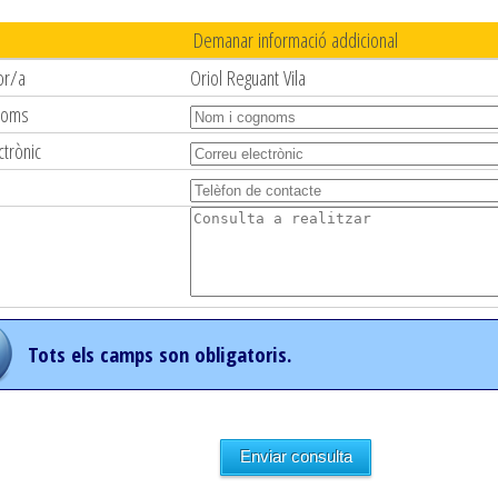
Demanar informació addicional
or/a
Oriol Reguant Vila
noms
ctrònic
Tots els camps son obligatoris.
Enviar consulta