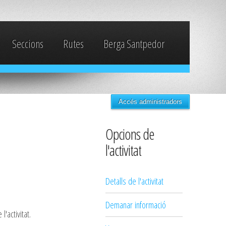
Seccions
Rutes
Berga Santpedor
Accés administradors
Opcions de
l'activitat
Detalls de l'activitat
Demanar informació
'activitat.