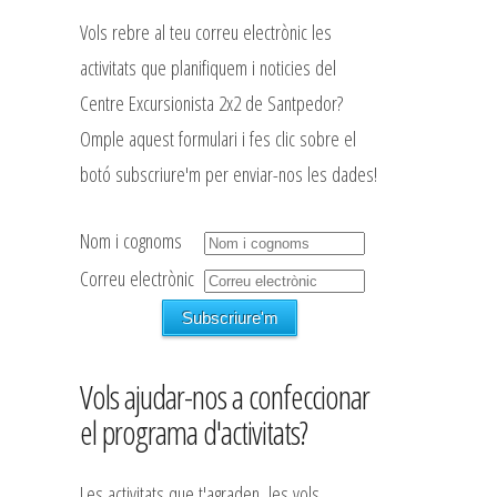
Vols rebre al teu correu electrònic les
activitats que planifiquem i noticies del
Centre Excursionista 2x2 de Santpedor?
Omple aquest formulari i fes clic sobre el
botó subscriure'm per enviar-nos les dades!
Nom i cognoms
Correu electrònic
Vols ajudar-nos a confeccionar
el programa d'activitats?
Les activitats que t'agraden, les vols