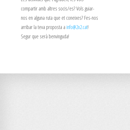
compartir amb altres socis/es? Vols guiar-
nos en alguna ruta que et coneixes? Fes-nos
arribar la teva proposta a
info@2x2.cat
!
Segur que serà benvinguda!