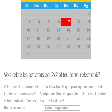
Dl
Dm
Dc
Dj
Dv
Ds
Dg
1
2
3
4
5
6
7
8
9
10
11
12
13
14
15
16
17
18
19
20
21
22
23
24
25
26
27
28
29
30
31
Vols rebre les activitats del 2x2 al teu correu electrònic?
Vols rebre al teu correu electrònic les activitats que planifiquem i noticies del
Centre Excursionista 2x2 de Santpedor? Omple aquest formulari i fes clic sobre
el botó subscriure'm per enviar-nos les dades!
Nom i cognoms