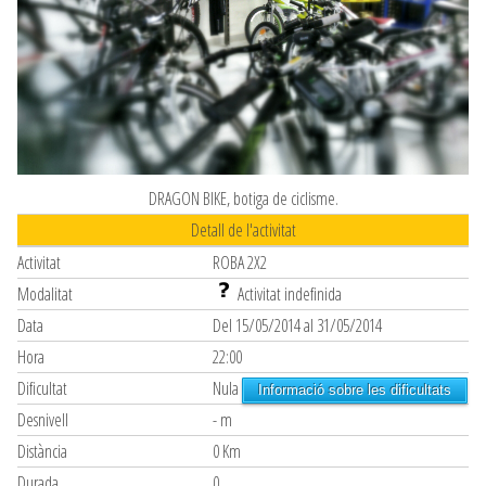
DRAGON BIKE, botiga de ciclisme.
Detall de l'activitat
Activitat
ROBA 2X2
Modalitat
Activitat indefinida
Data
Del 15/05/2014 al 31/05/2014
Hora
22:00
Dificultat
Nula
Informació sobre les dificultats
Desnivell
- m
Distància
0 Km
Durada
0