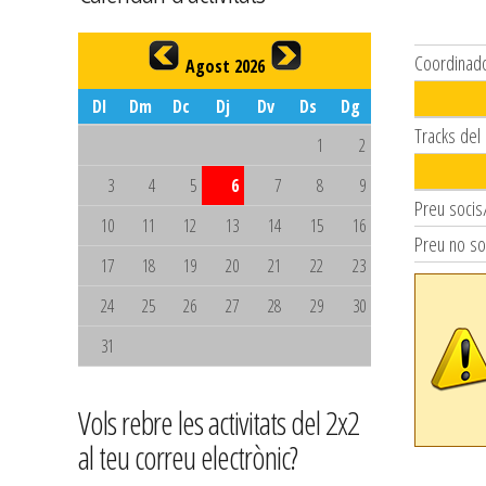
Coordinad
Agost 2026
Dl
Dm
Dc
Dj
Dv
Ds
Dg
Tracks del
1
2
3
4
5
6
7
8
9
Preu socis
10
11
12
13
14
15
16
Preu no so
17
18
19
20
21
22
23
24
25
26
27
28
29
30
31
Vols rebre les activitats del 2x2
al teu correu electrònic?