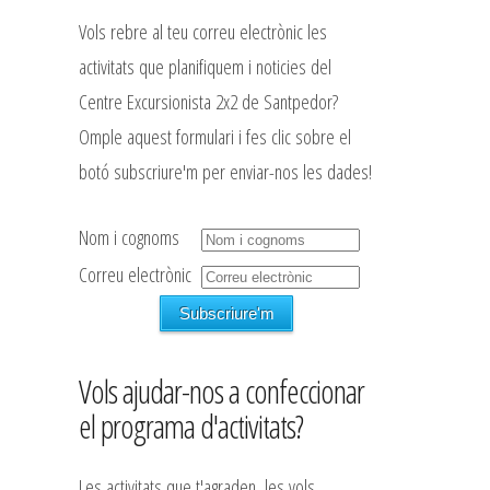
Vols rebre al teu correu electrònic les
activitats que planifiquem i noticies del
Centre Excursionista 2x2 de Santpedor?
Omple aquest formulari i fes clic sobre el
botó subscriure'm per enviar-nos les dades!
Nom i cognoms
Correu electrònic
Vols ajudar-nos a confeccionar
el programa d'activitats?
Les activitats que t'agraden, les vols