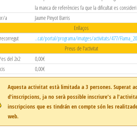
la manca de referències fa que la dificultat es consideri
or/a
Jaume Pinyot Barris
Enllaços
 recorregut
...cat/portal/programa/imatges/activitats/477/Flama_20
Preus de l'activitat
/es del 2x2
0,00€
cis
0,00€
Aquesta activitat està limitada a 3 persones. Superat 
d'inscripcions, ja no serà possible inscriure's a l'activit
inscripcions que es tindrán en compte són les realitzad
web.