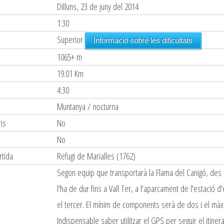
Dilluns, 23 de juny del 2014
1:30
Superior
Informació sobre les dificultats
1065+ m
19.01 Km
4:30
Muntanya / nocturna
is
No
s
No
rtida
Refugi de Marialles (1762)
Segon equip que transportarà la Flama del Canigó, des 
l'ha de dur fins a Vall Ter, a l'aparcament de l'estació 
el tercer. El mínim de components serà de dos i el màx
Indispensable saber utilitzar el GPS per seguir el itinerar