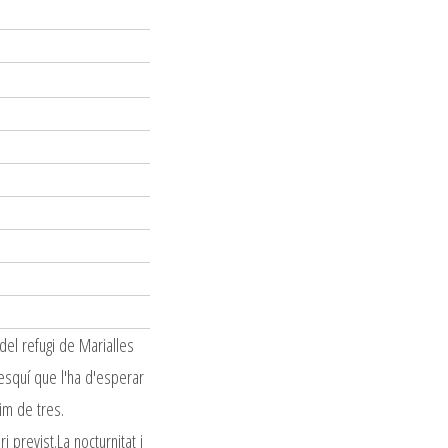
del refugi de Marialles
d'esquí que l'ha d'esperar
im de tres.
i previst.La nocturnitat i