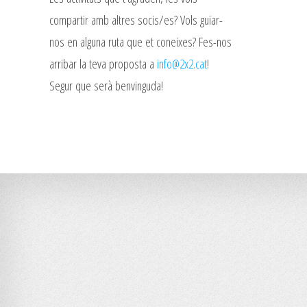
compartir amb altres socis/es? Vols guiar-
nos en alguna ruta que et coneixes? Fes-nos
arribar la teva proposta a
info@2x2.cat
!
Segur que serà benvinguda!