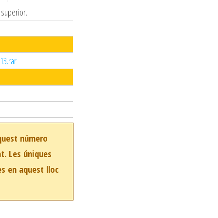
 superior.
13.rar
aquest número
at. Les úniques
es en aquest lloc