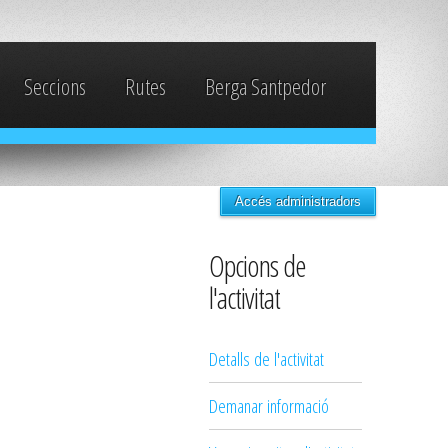
Seccions
Rutes
Berga Santpedor
Accés administradors
Opcions de
l'activitat
Detalls de l'activitat
Demanar informació