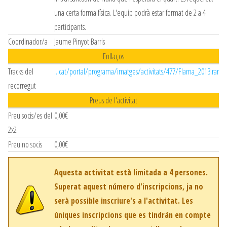
una certa forma física. L'equip podrà estar format de 2 a 4
participants.
Coordinador/a
Jaume Pinyot Barris
Enllaços
Tracks del
...cat/portal/programa/imatges/activitats/477/Flama_2013.rar
recorregut
Preus de l'activitat
Preu socis/es del
0,00€
2x2
Preu no socis
0,00€
Aquesta activitat està limitada a 4 persones.
Superat aquest número d'inscripcions, ja no
serà possible inscriure's a l'activitat. Les
úniques inscripcions que es tindrán en compte