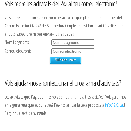
Vols rebre les activitats del 2x2 al teu correu electrònic?
Vols rebre al teu correu electrònic les activitats que planifiquem i noticies del
Centre Excursionista 2x2 de Santpedor? Omple aquest formulari i fes clic sobre
el botó subscriure'm per enviar-nos les dades!
Nom i cognoms
Correu electrònic
Vols ajudar-nos a confeccionar el programa d'activitats?
Les activitats que t'agraden, les vols compartir amb altres socis/es? Vols guiar-nos
en alguna ruta que et coneixes? Fes-nos arribar la teva proposta a
info@2x2.cat
!
Segur que serà benvinguda!