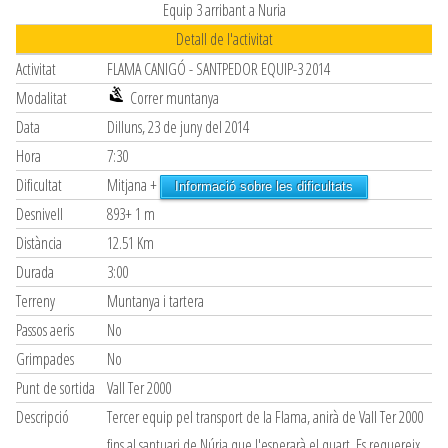
Equip 3 arribant a Nuria
Detall de l'activitat
Activitat
FLAMA CANIGÓ - SANTPEDOR EQUIP-3 2014
Modalitat
Correr muntanya
Data
Dilluns, 23 de juny del 2014
Hora
7:30
Dificultat
Mitjana +
Informació sobre les dificultats
Desnivell
893+ 1 m
Distància
12.51 Km
Durada
3:00
Terreny
Muntanya i tartera
Passos aeris
No
Grimpades
No
Punt de sortida
Vall Ter 2000
Descripció
Tercer equip pel transport de la Flama, anirà de Vall Ter 2000
fins al santuari de Núria que l'esperarà el quart. Es requereix