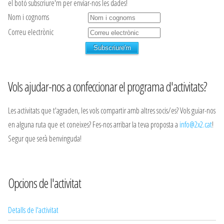
el botó subscriure'm per enviar-nos les dades!
Nom i cognoms
Correu electrònic
Vols ajudar-nos a confeccionar el programa d'activitats?
Les activitats que t'agraden, les vols compartir amb altres socis/es? Vols guiar-nos
en alguna ruta que et coneixes? Fes-nos arribar la teva proposta a
info@2x2.cat
!
Segur que serà benvinguda!
Opcions de l'activitat
Detalls de l'activitat