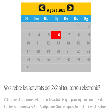
Agost 2026
Dl
Dm
Dc
Dj
Dv
Ds
Dg
1
2
3
4
5
6
7
8
9
10
11
12
13
14
15
16
17
18
19
20
21
22
23
24
25
26
27
28
29
30
31
Vols rebre les activitats del 2x2 al teu correu electrònic?
Vols rebre al teu correu electrònic les activitats que planifiquem i noticies del
Centre Excursionista 2x2 de Santpedor? Omple aquest formulari i fes clic sobre