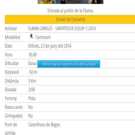
Entrada al poble de la Flama.
Detall de l'activitat
Activitat
FLAMA CANIGÓ - SANTPEDOR EQUIP-7 2014
Modalitat
Caminant
Data
Dilluns, 23 de juny del 2014
Hora
18:00
Dificultat
Baixa
Informació sobre les dificultats
Desnivell
-50 m
Distància
5 Km
Durada
3:00
Terreny
Pista
Passos aeris
No
Grimpades
No
Punt de
Castellnou de Bages
sortida