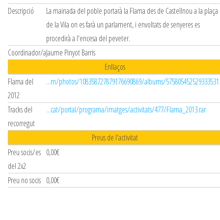
Descripció
La mainada del poble portarà la Flama des de Castellnou a la plaça
de la Vila on es farà un parlament, i envoltats de senyeres es
procedirà a l'encesa del peveter.
Coordinador/a
Jaume Pinyot Barris
Enllaços
Flama del
...m/photos/108358727879176690869/albums/575805452529333531
2012
Tracks del
...cat/portal/programa/imatges/activitats/477/Flama_2013.rar
recorregut
Preus de l'activitat
Preu socis/es
0,00€
del 2x2
Preu no socis
0,00€