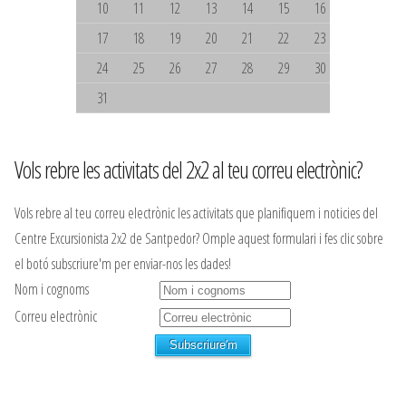
10
11
12
13
14
15
16
17
18
19
20
21
22
23
24
25
26
27
28
29
30
31
Vols rebre les activitats del 2x2 al teu correu electrònic?
Vols rebre al teu correu electrònic les activitats que planifiquem i noticies del
Centre Excursionista 2x2 de Santpedor? Omple aquest formulari i fes clic sobre
el botó subscriure'm per enviar-nos les dades!
Nom i cognoms
Correu electrònic