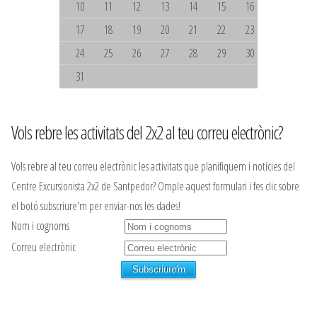
10
11
12
13
14
15
16
17
18
19
20
21
22
23
24
25
26
27
28
29
30
31
Vols rebre les activitats del 2x2 al teu correu electrònic?
Vols rebre al teu correu electrònic les activitats que planifiquem i noticies del
Centre Excursionista 2x2 de Santpedor? Omple aquest formulari i fes clic sobre
el botó subscriure'm per enviar-nos les dades!
Nom i cognoms
Correu electrònic