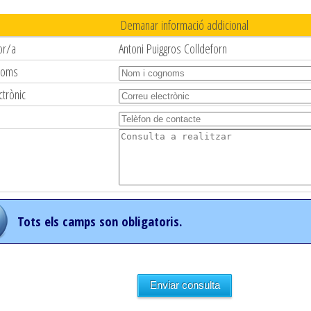
Demanar informació addicional
or/a
Antoni Puiggros Colldeforn
noms
ctrònic
Tots els camps son obligatoris.
Enviar consulta