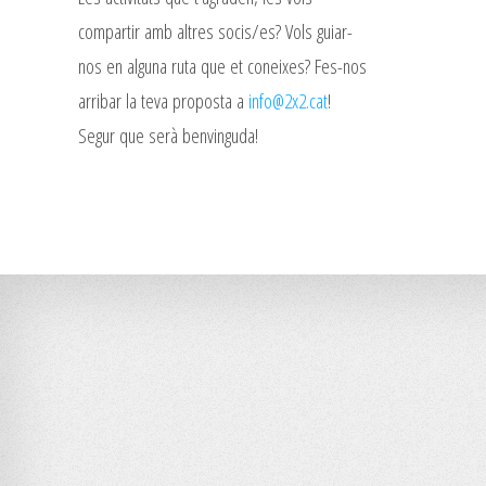
compartir amb altres socis/es? Vols guiar-
nos en alguna ruta que et coneixes? Fes-nos
arribar la teva proposta a
info@2x2.cat
!
Segur que serà benvinguda!