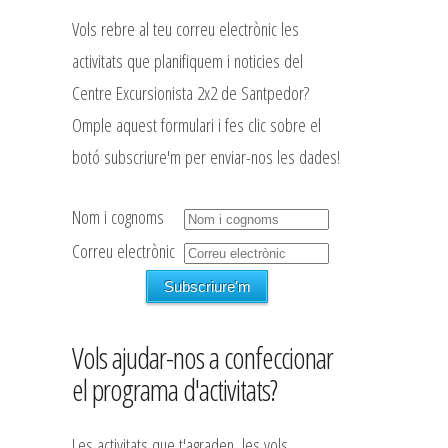
Vols rebre al teu correu electrònic les
activitats que planifiquem i noticies del
Centre Excursionista 2x2 de Santpedor?
Omple aquest formulari i fes clic sobre el
botó subscriure'm per enviar-nos les dades!
Nom i cognoms
Correu electrònic
Vols ajudar-nos a confeccionar
el programa d'activitats?
Les activitats que t'agraden, les vols