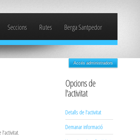
Seccions
Rutes
Berga Santpedor
Accés administradors
Opcions de
l'activitat
Detalls de l'activitat
Demanar informació
'activitat.