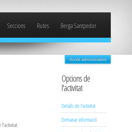
Seccions
Rutes
Berga Santpedor
Accés administradors
Opcions de
l'activitat
Detalls de l'activitat
Demanar informació
'activitat.