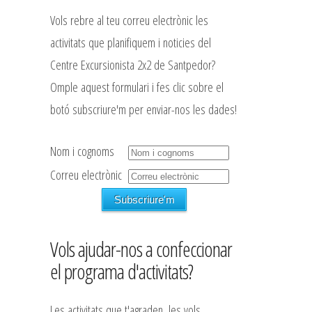
Vols rebre al teu correu electrònic les
activitats que planifiquem i noticies del
Centre Excursionista 2x2 de Santpedor?
Omple aquest formulari i fes clic sobre el
botó subscriure'm per enviar-nos les dades!
Nom i cognoms
Correu electrònic
Vols ajudar-nos a confeccionar
el programa d'activitats?
Les activitats que t'agraden, les vols