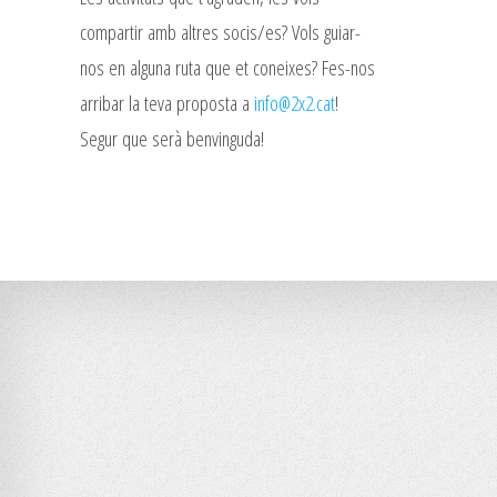
compartir amb altres socis/es? Vols guiar-
nos en alguna ruta que et coneixes? Fes-nos
arribar la teva proposta a
info@2x2.cat
!
Segur que serà benvinguda!