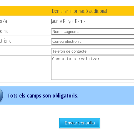
Demanar informació addicional
or/a
Jaume Pinyot Barris
noms
ctrònic
Tots els camps son obligatoris.
Enviar consulta