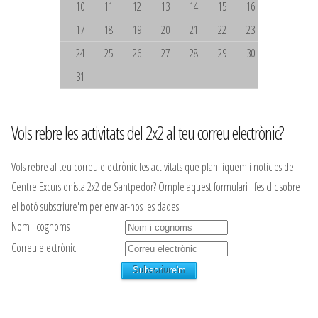
10
11
12
13
14
15
16
17
18
19
20
21
22
23
24
25
26
27
28
29
30
31
Vols rebre les activitats del 2x2 al teu correu electrònic?
Vols rebre al teu correu electrònic les activitats que planifiquem i noticies del
Centre Excursionista 2x2 de Santpedor? Omple aquest formulari i fes clic sobre
el botó subscriure'm per enviar-nos les dades!
Nom i cognoms
Correu electrònic