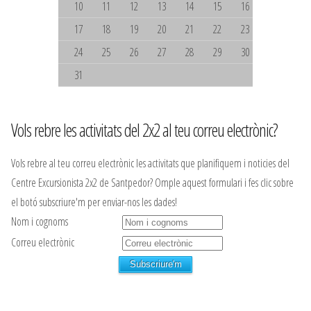
10
11
12
13
14
15
16
17
18
19
20
21
22
23
24
25
26
27
28
29
30
31
Vols rebre les activitats del 2x2 al teu correu electrònic?
Vols rebre al teu correu electrònic les activitats que planifiquem i noticies del
Centre Excursionista 2x2 de Santpedor? Omple aquest formulari i fes clic sobre
el botó subscriure'm per enviar-nos les dades!
Nom i cognoms
Correu electrònic