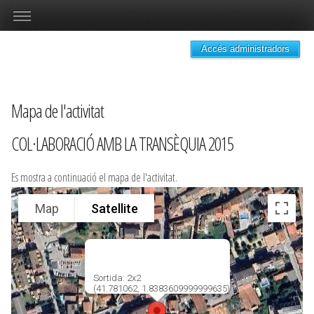
Accés administradors
Mapa de l'activitat
COL·LABORACIÓ AMB LA TRANSÈQUIA 2015
Es mostra a continuació el mapa de l'activitat.
Map
Satellite
Sortida: 2x2
(41.781062, 1.8383609999999635)