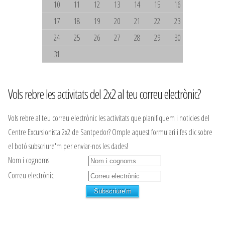
10
11
12
13
14
15
16
17
18
19
20
21
22
23
24
25
26
27
28
29
30
31
Vols rebre les activitats del 2x2 al teu correu electrònic?
Vols rebre al teu correu electrònic les activitats que planifiquem i noticies del
Centre Excursionista 2x2 de Santpedor? Omple aquest formulari i fes clic sobre
el botó subscriure'm per enviar-nos les dades!
Nom i cognoms
Correu electrònic