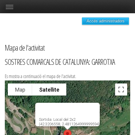
Accés administradors
Mapa de l'activitat
SOSTRES COMARCALS DE CATALUNYA: GARROTXA
Es mostra a continuació el mapa de l'activitat.
Map
Satellite
Sortida: Local del 2x2
(42.3206558, 2.4811264999999594)