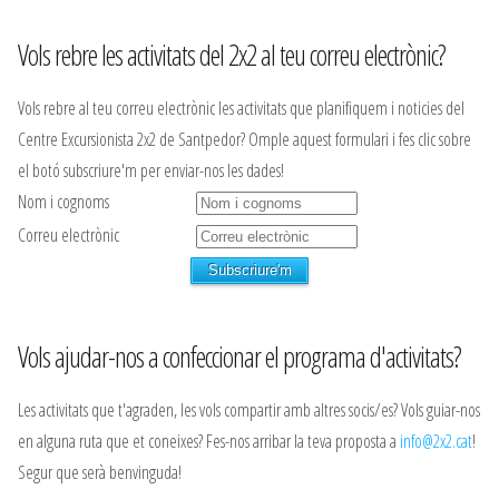
Vols rebre les activitats del 2x2 al teu correu electrònic?
Vols rebre al teu correu electrònic les activitats que planifiquem i noticies del
Centre Excursionista 2x2 de Santpedor? Omple aquest formulari i fes clic sobre
el botó subscriure'm per enviar-nos les dades!
Nom i cognoms
Correu electrònic
Vols ajudar-nos a confeccionar el programa d'activitats?
Les activitats que t'agraden, les vols compartir amb altres socis/es? Vols guiar-nos
en alguna ruta que et coneixes? Fes-nos arribar la teva proposta a
info@2x2.cat
!
Segur que serà benvinguda!