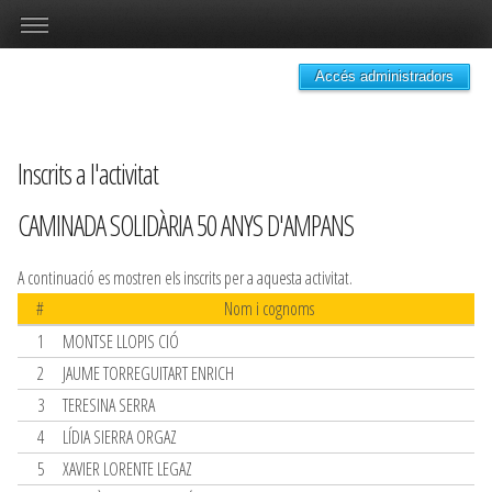
Accés administradors
Inscrits a l'activitat
CAMINADA SOLIDÀRIA 50 ANYS D'AMPANS
A continuació es mostren els inscrits per a aquesta activitat.
#
Nom i cognoms
1
MONTSE LLOPIS CIÓ
2
JAUME TORREGUITART ENRICH
3
TERESINA SERRA
4
LÍDIA SIERRA ORGAZ
5
XAVIER LORENTE LEGAZ