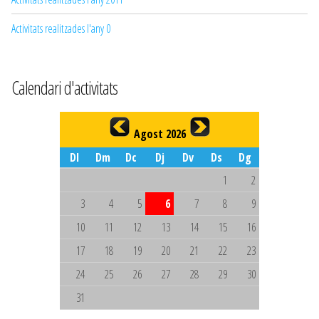
Activitats realitzades l'any 0
Calendari d'activitats
Agost 2026
Dl
Dm
Dc
Dj
Dv
Ds
Dg
1
2
3
4
5
6
7
8
9
10
11
12
13
14
15
16
17
18
19
20
21
22
23
24
25
26
27
28
29
30
31