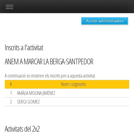
Accés administradors
Inscrits a l'activitat
ANEM A MARCAR LA BERGA-SANTPEDOR
A continuació es mostren els inscrits per a aquesta activitat.
#
Nom i cognoms
1
AMÀLIA MOLINA JIMÈNEZ
2
SERGI GOMEZ
Activitats del 2x2