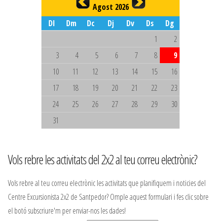
Agost 2026
Dl
Dm
Dc
Dj
Dv
Ds
Dg
1
2
3
4
5
6
7
8
9
10
11
12
13
14
15
16
17
18
19
20
21
22
23
24
25
26
27
28
29
30
31
Vols rebre les activitats del 2x2 al teu correu electrònic?
Vols rebre al teu correu electrònic les activitats que planifiquem i noticies del
Centre Excursionista 2x2 de Santpedor? Omple aquest formulari i fes clic sobre
el botó subscriure'm per enviar-nos les dades!