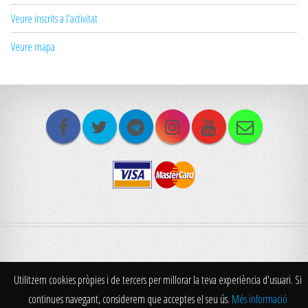
Veure inscrits a l'activitat
Veure mapa
Utilitzem cookies pròpies i de tercers per millorar la teva experiència d'usuari. Si
© Centre Excursionista 2x2 Santpedor. Tots els drets reservats. |
Politica
continues navegant, considerem que acceptes el seu ús.
Més informació
de privacitat
| Disseny i programació: Bernat Bozzo i Oriol Reguant