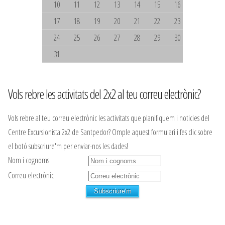
10
11
12
13
14
15
16
17
18
19
20
21
22
23
24
25
26
27
28
29
30
31
Vols rebre les activitats del 2x2 al teu correu electrònic?
Vols rebre al teu correu electrònic les activitats que planifiquem i noticies del
Centre Excursionista 2x2 de Santpedor? Omple aquest formulari i fes clic sobre
el botó subscriure'm per enviar-nos les dades!
Nom i cognoms
Correu electrònic