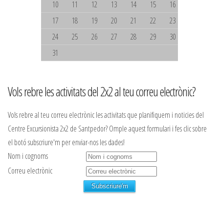
10
11
12
13
14
15
16
17
18
19
20
21
22
23
24
25
26
27
28
29
30
31
Vols rebre les activitats del 2x2 al teu correu electrònic?
Vols rebre al teu correu electrònic les activitats que planifiquem i noticies del
Centre Excursionista 2x2 de Santpedor? Omple aquest formulari i fes clic sobre
el botó subscriure'm per enviar-nos les dades!
Nom i cognoms
Correu electrònic