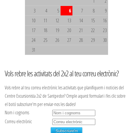
1
2
3
4
5
6
7
8
9
10
11
12
13
14
15
16
17
18
19
20
21
22
23
24
25
26
27
28
29
30
31
Vols rebre les activitats del 2x2 al teu correu electrònic?
Vols rebre al teu correu electrònic les activitats que planifiquem i noticies del
Centre Excursionista 2x2 de Santpedor? Omple aquest formulari i fes clic sobre
el botó subscriure'm per enviar-nos les dades!
Nom i cognoms
Correu electrònic