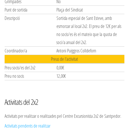
Grimpades
No
Punt de sortida
Plaça del Sindicat
Descripció
Sortida especial de Sant Esteve, amb
esmorzar al local 2x2. El preu de 12€ per als
no socis/es és el mateix que la quota de
soci/a anual del 2x2.
Coordinador/a
Antoni Puiggros Colldeforn
Preus de l'activitat
Preu socis/es del 2x2
0,00€
Preu no socis
12,00€
Activitats del 2x2
Activitats per realitzar o realitzades pel Centre Excursionista 2x2 de Santpedor.
Activitats pendents de realitzar