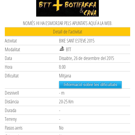
NOMÉS HI HA ESMORZAR PELS APUNTATS AQUÍ A LA WEB.
Detall de l'activitat
Activitat
BIKE SANT ESTEVE 2015
Modalitat
BTT
Data
Dissabte, 26 de desembre del 2015
Hora
8:00
Dificultat
Mitjana
Informació sobre les dificultats
Desnivell
- m
Distància
20-25 Km
Durada
-
Terreny
-
Passos aeris
No