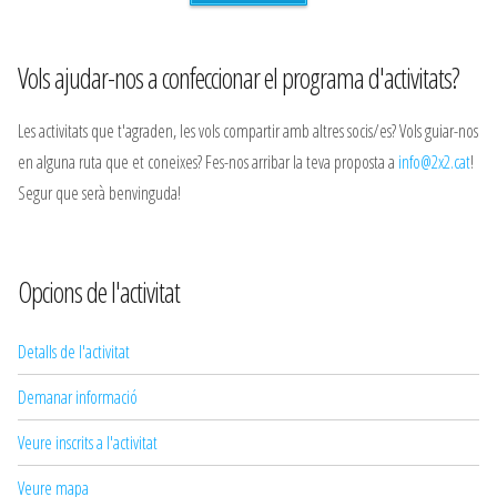
Vols ajudar-nos a confeccionar el programa d'activitats?
Les activitats que t'agraden, les vols compartir amb altres socis/es? Vols guiar-nos
en alguna ruta que et coneixes? Fes-nos arribar la teva proposta a
info@2x2.cat
!
Segur que serà benvinguda!
Opcions de l'activitat
Detalls de l'activitat
Demanar informació
Veure inscrits a l'activitat
Veure mapa