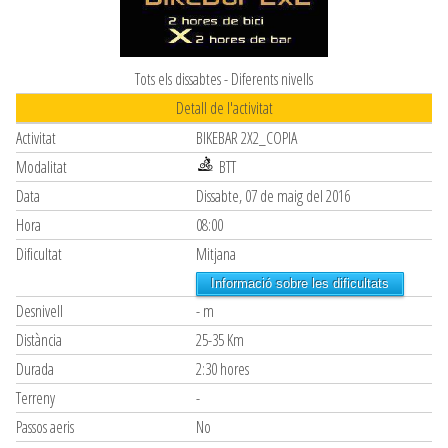
Tots els dissabtes - Diferents nivells
Detall de l'activitat
Activitat
BIKEBAR 2X2_COPIA
Modalitat
BTT
Data
Dissabte, 07 de maig del 2016
Hora
08:00
Dificultat
Mitjana
Informació sobre les dificultats
Desnivell
- m
Distància
25-35 Km
Durada
2:30 hores
Terreny
-
Passos aeris
No