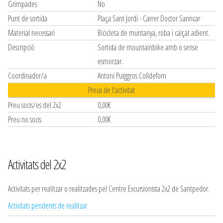
Grimpades
No
Punt de sortida
Plaça Sant Jordi - Carrer Doctor Sanricar
Material necessari
Bicicleta de muntanya, roba i calçat adient.
Descripció
Sortida de mountainbike amb o sense
esmorzar.
Coordinador/a
Antoni Puiggros Colldeforn
Preus de l'activitat
Preu socis/es del 2x2
0,00€
Preu no socis
0,00€
Activitats del 2x2
Activitats per realitzar o realitzades pel Centre Excursionista 2x2 de Santpedor.
Activitats pendents de realitzar