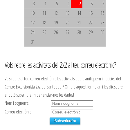
3
4
5
6
7
8
9
10
11
12
13
14
15
16
17
18
19
20
21
22
23
24
25
26
27
28
29
30
31
Vols rebre les activitats del 2x2 al teu correu electrònic?
Vols rebre al teu correu electrònic les activitats que planifiquem i noticies del
Centre Excursionista 2x2 de Santpedor? Omple aquest formulari i fes clic sobre
el botó subscriure'm per enviar-nos les dades!
Nom i cognoms
Correu electrònic