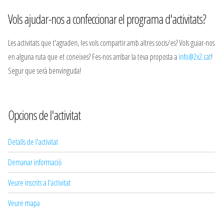
Vols ajudar-nos a confeccionar el programa d'activitats?
Les activitats que t'agraden, les vols compartir amb altres socis/es? Vols guiar-nos
en alguna ruta que et coneixes? Fes-nos arribar la teva proposta a
info@2x2.cat
!
Segur que serà benvinguda!
Opcions de l'activitat
Detalls de l'activitat
Demanar informació
Veure inscrits a l'activitat
Veure mapa