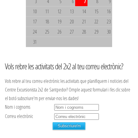
3
4
5
6
7
8
9
10
11
12
13
14
15
16
17
18
19
20
21
22
23
24
25
26
27
28
29
30
31
Vols rebre les activitats del 2x2 al teu correu electrònic?
Vols rebre al teu correu electrònic les activitats que planifiquem i noticies del
Centre Excursionista 2x2 de Santpedor? Omple aquest formulari i fes clic sobre
el botó subscriure'm per enviar-nos les dades!
Nom i cognoms
Correu electrònic