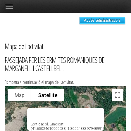
Accés administradors
Mapa de l'activitat
PASSEJADA PER LES ERMITES ROMÀNIQUES DE
MARGANELL I CASTELLBELL
Es mostra a continuació el mapa de l'activitat.
Map
Satellite
Sortida: pl. Sindicat
(41.65024610960538, 1.8052488397948991)