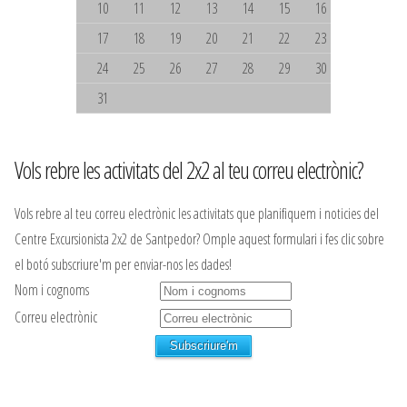
10
11
12
13
14
15
16
17
18
19
20
21
22
23
24
25
26
27
28
29
30
31
Vols rebre les activitats del 2x2 al teu correu electrònic?
Vols rebre al teu correu electrònic les activitats que planifiquem i noticies del
Centre Excursionista 2x2 de Santpedor? Omple aquest formulari i fes clic sobre
el botó subscriure'm per enviar-nos les dades!
Nom i cognoms
Correu electrònic