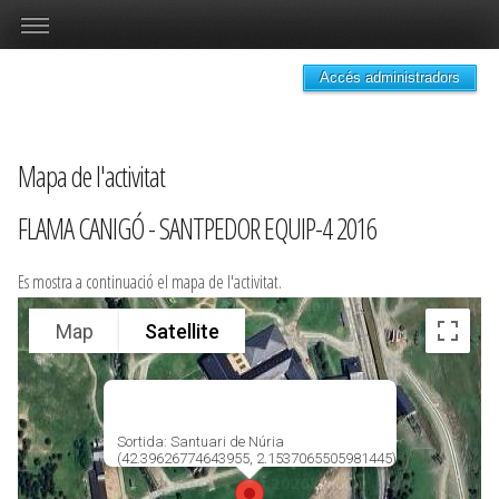
Accés administradors
Mapa de l'activitat
FLAMA CANIGÓ - SANTPEDOR EQUIP-4 2016
Es mostra a continuació el mapa de l'activitat.
Map
Satellite
Sortida: Santuari de Núria
(42.39626774643955, 2.1537065505981445)