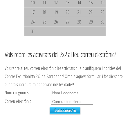
10
11
12
13
14
15
16
17
18
19
20
21
22
23
24
25
26
27
28
29
30
31
Vols rebre les activitats del 2x2 al teu correu electrònic?
Vols rebre al teu correu electrònic les activitats que planifiquem i noticies del
Centre Excursionista 2x2 de Santpedor? Omple aquest formulari i fes clic sobre
el botó subscriure'm per enviar-nos les dades!
Nom i cognoms
Correu electrònic