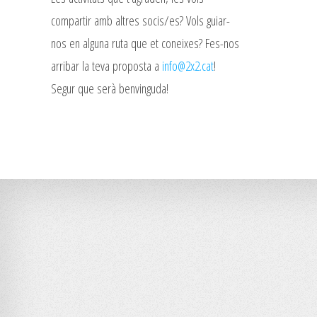
compartir amb altres socis/es? Vols guiar-
nos en alguna ruta que et coneixes? Fes-nos
arribar la teva proposta a
info@2x2.cat
!
Segur que serà benvinguda!