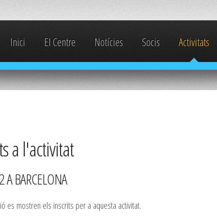
Inici
El Centre
Notícies
Socis
Activitats
ts a l'activitat
X2 A BARCELONA
ió es mostren els inscrits per a aquesta activitat.