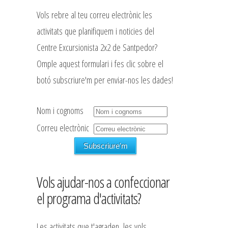
Vols rebre al teu correu electrònic les
activitats que planifiquem i noticies del
Centre Excursionista 2x2 de Santpedor?
Omple aquest formulari i fes clic sobre el
botó subscriure'm per enviar-nos les dades!
Nom i cognoms
Correu electrònic
Vols ajudar-nos a confeccionar
el programa d'activitats?
Les activitats que t'agraden, les vols