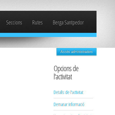
Seccions
Rutes
Berga Santpedor
Accés administradors
Opcions de
l'activitat
Detalls de l'activitat
Demanar informació