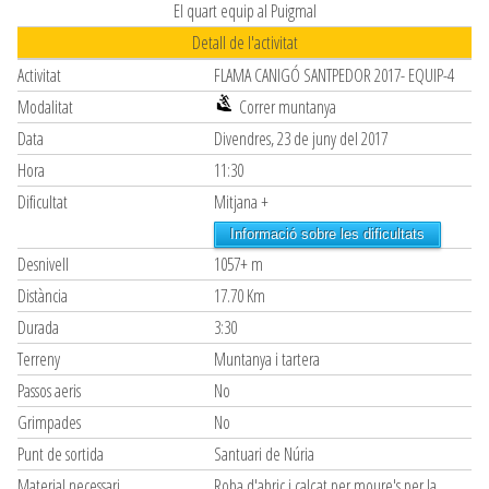
El quart equip al Puigmal
Detall de l'activitat
Activitat
FLAMA CANIGÓ SANTPEDOR 2017- EQUIP-4
Modalitat
Correr muntanya
Data
Divendres, 23 de juny del 2017
Hora
11:30
Dificultat
Mitjana +
Informació sobre les dificultats
Desnivell
1057+ m
Distància
17.70 Km
Durada
3:30
Terreny
Muntanya i tartera
Passos aeris
No
Grimpades
No
Punt de sortida
Santuari de Núria
Material necessari
Roba d'abric i calçat per moure's per la