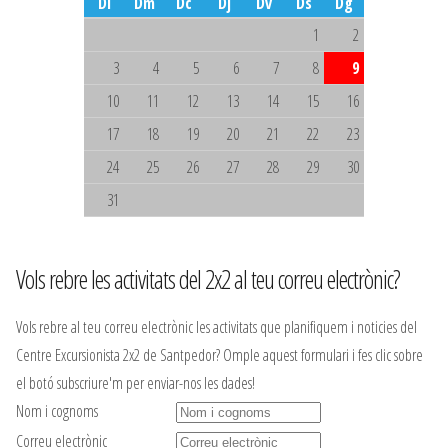
Dl
Dm
Dc
Dj
Dv
Ds
Dg
1
2
3
4
5
6
7
8
9
10
11
12
13
14
15
16
17
18
19
20
21
22
23
24
25
26
27
28
29
30
31
Vols rebre les activitats del 2x2 al teu correu electrònic?
Vols rebre al teu correu electrònic les activitats que planifiquem i noticies del
Centre Excursionista 2x2 de Santpedor? Omple aquest formulari i fes clic sobre
el botó subscriure'm per enviar-nos les dades!
Nom i cognoms
Correu electrònic