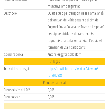
muntanya amb seguretat.
Descripció
Quart equip pel transport de la Flama, anirà
del santuari de Núria passant pel cim del
Puigmal fins la Collada de Tosas on l'esperarà
l'equip de bicicletes de carretera. Es
requereix una certa forma física. L'equip el
formaran de 2 a 4 participants.
Coordinador/a
Antoni Puiggros Colldeforn
Enllaços
Track del recorregut
http://ca.wikiloc.com/wikiloc/view.do?
id=9017368
Preus de l'activitat
Preu socis/es del 2x2
0,00€
Preu no socis
0,00€