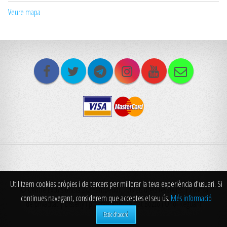
Veure mapa
Utilitzem cookies pròpies i de tercers per millorar la teva experiència d'usuari. Si
© Centre Excursionista 2x2 Santpedor. Tots els drets reservats. |
Politica
continues navegant, considerem que acceptes el seu ús.
Més informació
de privacitat
| Disseny i programació: Bernat Bozzo i Oriol Reguant
Estic d'acord