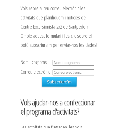
Vols rebre al teu correu electrònic les
activitats que planifiquem i noticies del
Centre Excursionista 2x2 de Santpedor?
Omple aquest formulari i fes clic sobre el
botó subscriure'm per enviar-nos les dades!
Nom i cognoms
Correu electrònic
Vols ajudar-nos a confeccionar
el programa d'activitats?
Les activitats que t'agraden, les vols