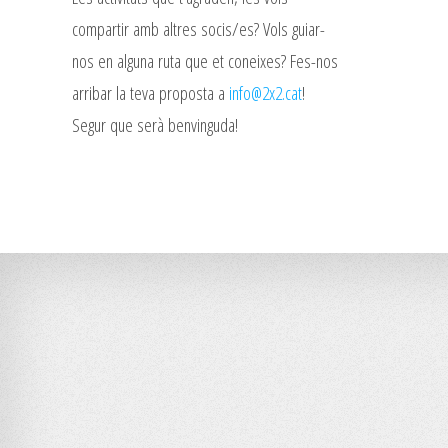
compartir amb altres socis/es? Vols guiar-
nos en alguna ruta que et coneixes? Fes-nos
arribar la teva proposta a
info@2x2.cat
!
Segur que serà benvinguda!