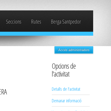
Seccions
Rutes
Berga Santpedor
Accés administradors
Opcions de
l'activitat
Detalls de l'activitat
ERA
Demanar informació