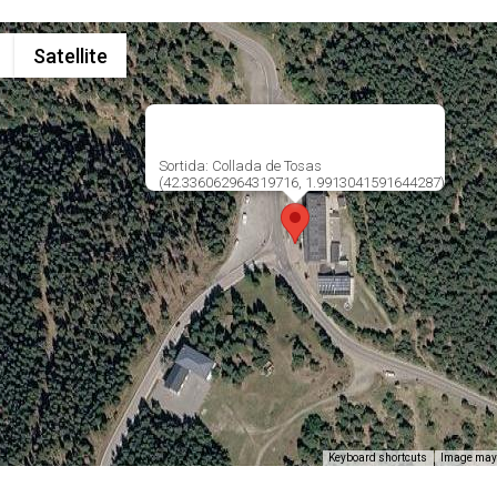
Satellite
Sortida: Collada de Tosas
(42.336062964319716, 1.9913041591644287)
Keyboard shortcuts
Image may 