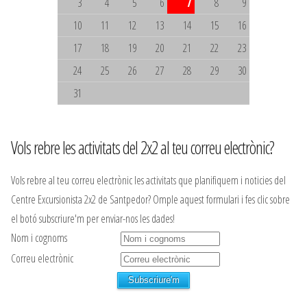
3
4
5
6
7
8
9
10
11
12
13
14
15
16
17
18
19
20
21
22
23
24
25
26
27
28
29
30
31
Vols rebre les activitats del 2x2 al teu correu electrònic?
Vols rebre al teu correu electrònic les activitats que planifiquem i noticies del
Centre Excursionista 2x2 de Santpedor? Omple aquest formulari i fes clic sobre
el botó subscriure'm per enviar-nos les dades!
Nom i cognoms
Correu electrònic