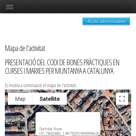
Accés administradors
Mapa de l'activitat
PRESENTACIÓ DEL CODI DE BONES PRÀCTIQUES EN
CURSES I MARXES PER MUNTANYA A CATALUNYA
Es mostra a continuació el mapa de l'activitat.
Map
Satellite
Sortida: lliure
(41.7845483, 1.8379291999999623)