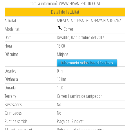
tota la informació: WWW.PBSANTPEDOR.COM
Detall de l'activitat
Activitat
ANEM A LA CURSA DE LA PENYA BLAUGRANA
Modalitat
Correr
Data
Dissabte, 07 d'octubre del 2017
Hora
18:00
Dificultat
Mitjana
Informació sobre les dificultats
Desnivell
0 m
Distància
10 Km
Durada
1:00
Terreny
Carrers i camins de santpedor
Passos aeris
No
Grimpades
No
Punt de sortida
Plaça del Sindicat
Material necessari
Roba i calçat còmode per còrrer!