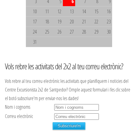
3
4
5
6
7
8
9
10
11
12
13
14
15
16
17
18
19
20
21
22
23
24
25
26
27
28
29
30
31
Vols rebre les activitats del 2x2 al teu correu electrònic?
Vols rebre al teu correu electrònic les activitats que planifiquem i noticies del
Centre Excursionista 2x2 de Santpedor? Omple aquest formulari i fes clic sobre
el botó subscriure'm per enviar-nos les dades!
Nom i cognoms
Correu electrònic