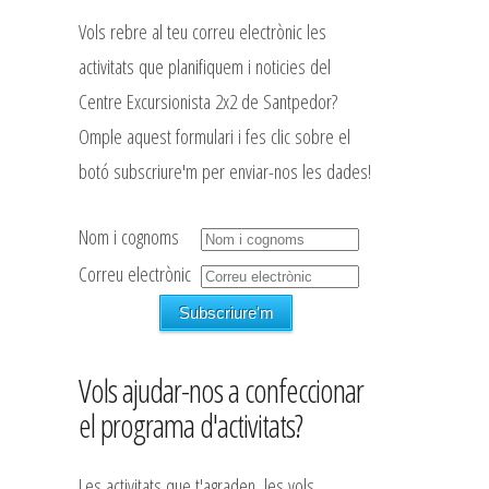
Vols rebre al teu correu electrònic les
activitats que planifiquem i noticies del
Centre Excursionista 2x2 de Santpedor?
Omple aquest formulari i fes clic sobre el
botó subscriure'm per enviar-nos les dades!
Nom i cognoms
Correu electrònic
Vols ajudar-nos a confeccionar
el programa d'activitats?
Les activitats que t'agraden, les vols