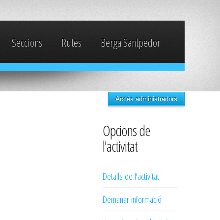
Seccions
Rutes
Berga Santpedor
Accés administradors
Opcions de
l'activitat
Detalls de l'activitat
Demanar informació