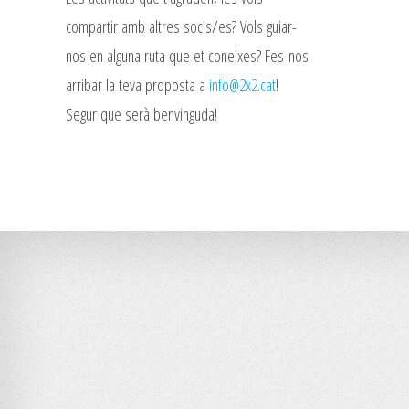
compartir amb altres socis/es? Vols guiar-
nos en alguna ruta que et coneixes? Fes-nos
arribar la teva proposta a
info@2x2.cat
!
Segur que serà benvinguda!