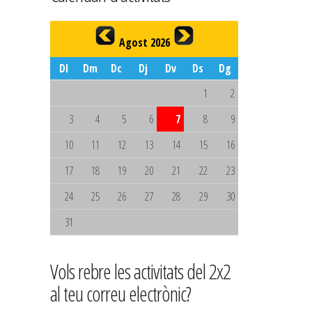
Agost 2026
Dl
Dm
Dc
Dj
Dv
Ds
Dg
1
2
3
4
5
6
7
8
9
10
11
12
13
14
15
16
17
18
19
20
21
22
23
24
25
26
27
28
29
30
31
Vols rebre les activitats del 2x2
al teu correu electrònic?