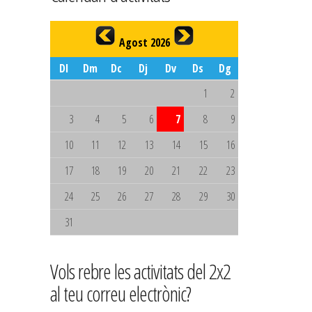
Agost 2026
Dl
Dm
Dc
Dj
Dv
Ds
Dg
1
2
3
4
5
6
7
8
9
10
11
12
13
14
15
16
17
18
19
20
21
22
23
24
25
26
27
28
29
30
31
Vols rebre les activitats del 2x2
al teu correu electrònic?