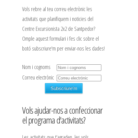
Vols rebre al teu correu electrònic les
activitats que planifiquem i noticies del
Centre Excursionista 2x2 de Santpedor?
Omple aquest formulari i fes clic sobre el
botó subscriure'm per enviar-nos les dades!
Nom i cognoms
Correu electrònic
Vols ajudar-nos a confeccionar
el programa d'activitats?
Les activitats que t'agraden, les vols