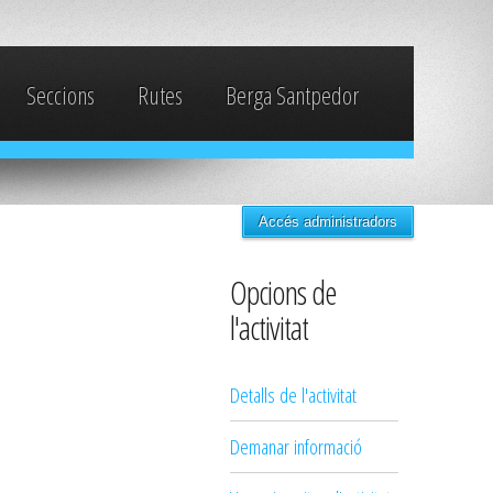
Seccions
Rutes
Berga Santpedor
Accés administradors
Opcions de
l'activitat
Detalls de l'activitat
Demanar informació