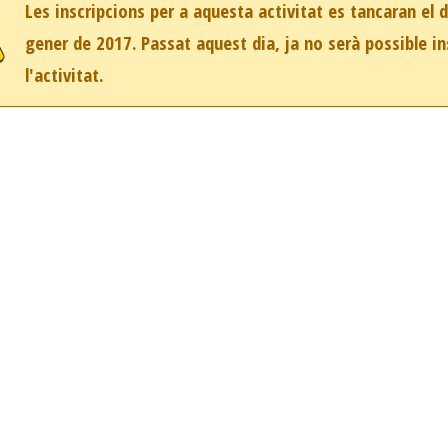
Les inscripcions per a aquesta activitat es tancaran el 
gener de 2017. Passat aquest dia, ja no serà possible in
l'activitat.