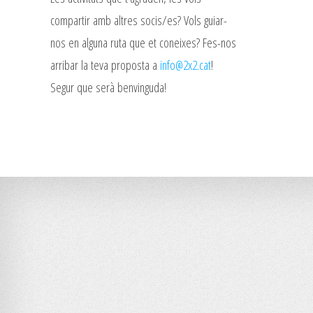
compartir amb altres socis/es? Vols guiar-
nos en alguna ruta que et coneixes? Fes-nos
arribar la teva proposta a
info@2x2.cat
!
Segur que serà benvinguda!