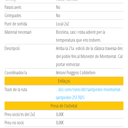
Passos aeris
No
Grimpades
No
Punt de sortida
Local 2x2
Material necessari
Bicicleta, casc i roba adient per la
temperatura que ens trobem.
Descripció
Arriba la 21a. edició de la clàssica travessa des
del poble fins al Monestir de Montserrat. Cal
portar esmorzar.
Coordinador/a
Antoni Puiggros Colldeforn
Enllaços
Track de la ruta
...iloc.com/rutes-btt/santpedor-montserrat-
santpedor-2517025
Preus de l'activitat
Preu socis/es del 2x2
0,00€
Preu no socis
0,00€