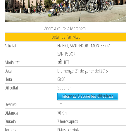
Anem a veure la Moreneta.
Detall de l'activitat
Activitat
EN BICI, SANTPEDOR - MONTSERRAT -
SANTPEDOR
Modalitat
BTT
Data
Diumenge, 21 de gener del 2018
Hora
08:00
Dificultat
Superior
Informació sobre les dificultats
Desnivell
- m
Distància
70 Km
Durada
7 hores aprox
Terreny
Pistes i corriols.