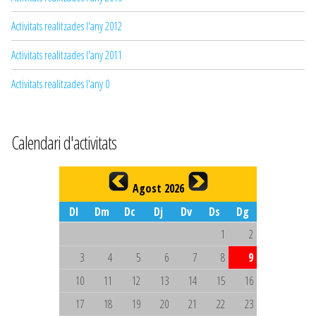
Activitats realitzades l'any 2012
Activitats realitzades l'any 2011
Activitats realitzades l'any 0
Calendari d'activitats
Agost 2026
Dl
Dm
Dc
Dj
Dv
Ds
Dg
1
2
3
4
5
6
7
8
9
10
11
12
13
14
15
16
17
18
19
20
21
22
23