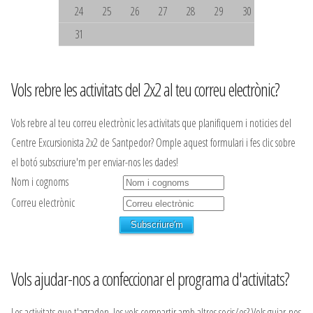
24
25
26
27
28
29
30
31
Vols rebre les activitats del 2x2 al teu correu electrònic?
Vols rebre al teu correu electrònic les activitats que planifiquem i noticies del
Centre Excursionista 2x2 de Santpedor? Omple aquest formulari i fes clic sobre
el botó subscriure'm per enviar-nos les dades!
Nom i cognoms
Correu electrònic
Vols ajudar-nos a confeccionar el programa d'activitats?
Les activitats que t'agraden, les vols compartir amb altres socis/es? Vols guiar-nos