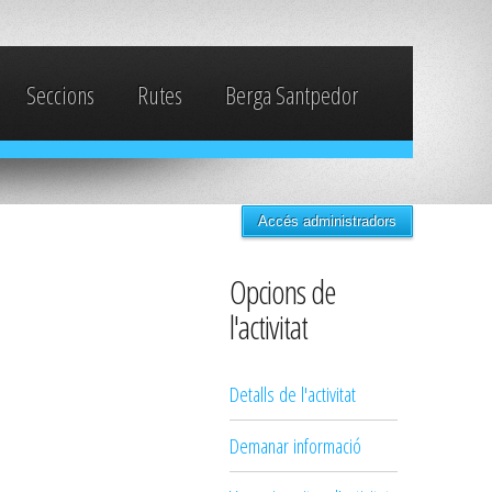
Seccions
Rutes
Berga Santpedor
Accés administradors
Opcions de
l'activitat
Detalls de l'activitat
Demanar informació