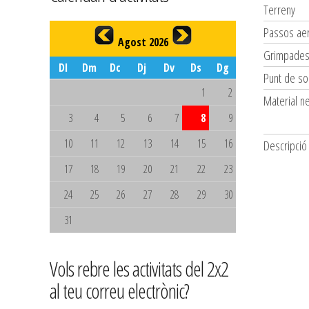
Terreny
Passos aer
Agost 2026
Grimpade
Dl
Dm
Dc
Dj
Dv
Ds
Dg
Punt de so
1
2
Material n
3
4
5
6
7
8
9
10
11
12
13
14
15
16
Descripció
17
18
19
20
21
22
23
24
25
26
27
28
29
30
31
Vols rebre les activitats del 2x2
al teu correu electrònic?