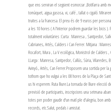
que ens serviran el següent esmorzar ,Botifarra amb 
tomàquet, aigua gasosa, vi, café , tallat o cigaló. Mirar
truites a la francesa. El preu és de 9 euros per person
a les 10 hores ( A l'interior podrem guardar les bicis )
totalment voluntàries :Curta : Manresa , Santpedor, Sall
Cabrianes, Artés, Calders i Can Ferrer. Mitjana : Manre
Rocafort, Mura , La V ecològica, Monistrol de Calders , 
LLarga : Manresa, Santpedor, Callús, Súria, Vilaredes, B
Avinyó., Artés, Can Ferrer.Proposem una sortida per la
tothom que ho vulgui a les 08 hores de la Plaça de Sa
us hi esperem. Ruta lliure.La tornada de lliure elecció 
previsió de participants, inscripcions una setmana aba
totes per poder gaudir d'un matí ple d'alegria, bon amb
records, etc.Salut, pedals i amistat.