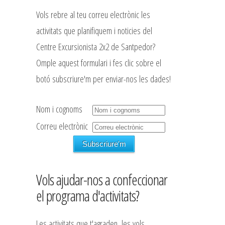
Vols rebre al teu correu electrònic les
activitats que planifiquem i noticies del
Centre Excursionista 2x2 de Santpedor?
Omple aquest formulari i fes clic sobre el
botó subscriure'm per enviar-nos les dades!
Nom i cognoms
Correu electrònic
Vols ajudar-nos a confeccionar
el programa d'activitats?
Les activitats que t'agraden, les vols