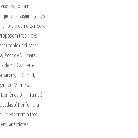
mongetes , pa amb
em que ens faiguin algunes
a. L'hora d'esmorzar serà
. Proposem tres rutes
ent (poble) pel canal,
sa, Pont de Vilumara,
Calders i Can Ferrer.
alsareny, El Cornet,
 gent de Manresa i
nt Domènec.BTT : També
de cadascú.Per fer una
ns.Us esperem a tots i
ient, anècdotes,