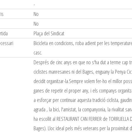
-
is
No
s
No
rtida
Plaça del Sindicat
ecessari
Bicicleta en condicions, roba adient per les temperatur
casc.
Després de cinc anys en que no s'ha dut a terme cap 
ciclistes manresanes ni del Bages, enguany la Penya Cicl
decidit organitzar-la.Sempre volem fer-ho el millor po
ganes de repetir el proper any, i els companys organitz
a esforçar per continuar aquesta tradició ciclista, gaudi
agrada , la bici, l'amistat, la companyonia, la rivalitat san
ha escollit al RESTAURANT CAN FERRER de TORRUELLA DE
Bages). Lloc ideal pels més veterans per la proximitat 