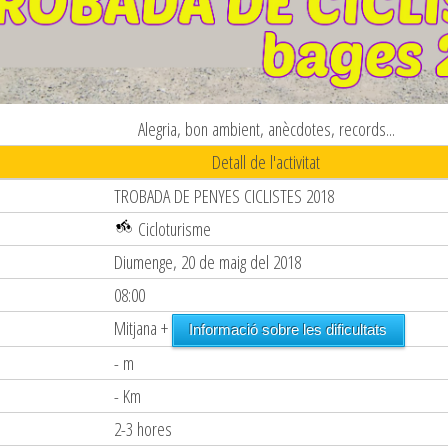
Alegria, bon ambient, anècdotes, records...
Detall de l'activitat
TROBADA DE PENYES CICLISTES 2018
Cicloturisme
Diumenge, 20 de maig del 2018
08:00
Mitjana +
Informació sobre les dificultats
- m
- Km
2-3 hores