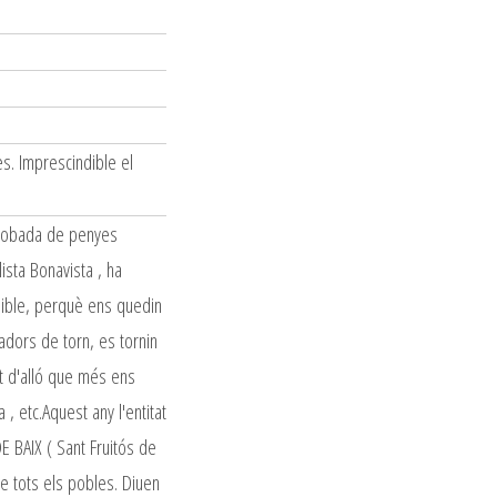
es. Imprescindible el
trobada de penyes
ista Bonavista , ha
ssible, perquè ens quedin
adors de torn, es tornin
nt d'alló que més ens
a , etc.Aquest any l'entitat
 BAIX ( Sant Fruitós de
de tots els pobles. Diuen