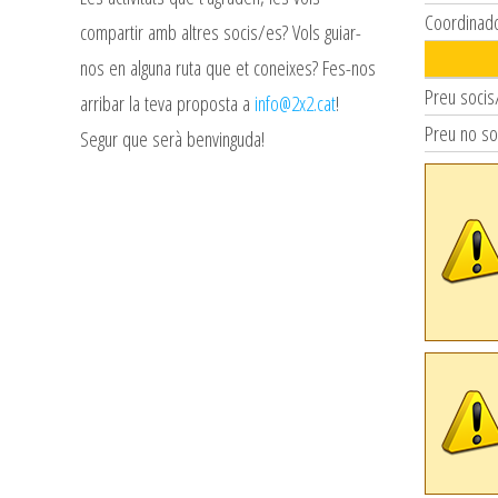
Coordinad
compartir amb altres socis/es? Vols guiar-
nos en alguna ruta que et coneixes? Fes-nos
Preu socis
arribar la teva proposta a
info@2x2.cat
!
Preu no so
Segur que serà benvinguda!