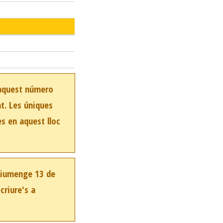
 aquest número
at. Les úniques
es en aquest lloc
 diumenge 13 de
criure's a