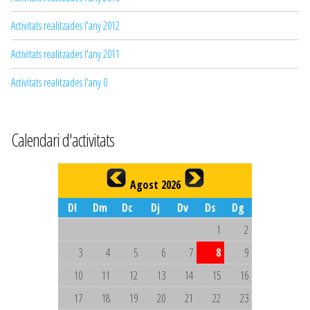
Activitats realitzades l'any 2012
Activitats realitzades l'any 2011
Activitats realitzades l'any 0
Calendari d'activitats
Agost 2026
Dl
Dm
Dc
Dj
Dv
Ds
Dg
1
2
3
4
5
6
7
8
9
10
11
12
13
14
15
16
17
18
19
20
21
22
23