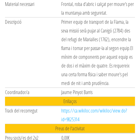
Material necessari
Frontal, roba d'abric i calçat per moure's per
la muntanya amb seguretat.
Descripció
Primer equip de transport de la Flama, la
seva missió serà pujar al Canigó (2784) des
del refugi de Marialles (1762), encendre la
flama i tornar per passar-la al segon equip.El
mínim de components per aquest equip es
de dos i el màxim de quatre. Es requereix
una certa forma física i saber moure's pel
medi de nit i amb prudència.
Coordinador/a
Jaume Pinyot Barris
Enllaços
Track del recorregut
https://ca.wikiloc.com/wikiloc/view.do?
id=9825314
Preus de l'activitat
Preu socis/es del 2x2
0,00€