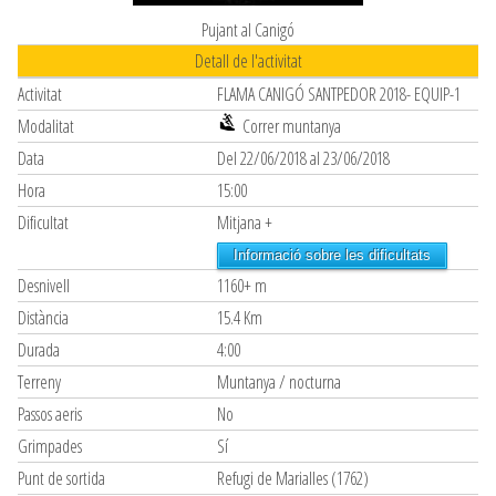
Pujant al Canigó
Detall de l'activitat
Activitat
FLAMA CANIGÓ SANTPEDOR 2018- EQUIP-1
Modalitat
Correr muntanya
Data
Del 22/06/2018 al 23/06/2018
Hora
15:00
Dificultat
Mitjana +
Informació sobre les dificultats
Desnivell
1160+ m
Distància
15.4 Km
Durada
4:00
Terreny
Muntanya / nocturna
Passos aeris
No
Grimpades
Sí
Punt de sortida
Refugi de Marialles (1762)