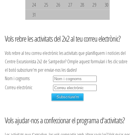
24
25
26
27
28
29
30
31
Vols rebre les activitats del 2x2 al teu correu electrònic?
Vols rebre al teu correu electrònic les activitats que planifiquem i noticies del
Centre Excursionista 2x2 de Santpedor? Omple aquest formulari i fes clic sobre
el botó subscriure'm per enviar-nos les dades!
Nom i cognoms
Correu electrònic
Vols ajudar-nos a confeccionar el programa d'activitats?
Les activitats que t'agraden, les vols compartir amb altres socis/es? Vols guiar-nos