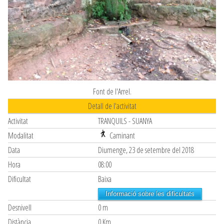
Font de l'Arrel.
Detall de l'activitat
Activitat
TRANQUILS - SUANYA
Modalitat
Caminant
Data
Diumenge, 23 de setembre del 2018
Hora
08:00
Dificultat
Baixa
Informació sobre les dificultats
Desnivell
0 m
Distància
0 Km