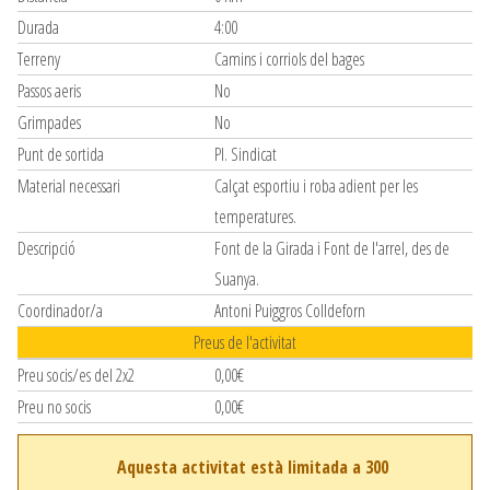
Durada
4:00
Terreny
Camins i corriols del bages
Passos aeris
No
Grimpades
No
Punt de sortida
Pl. Sindicat
Material necessari
Calçat esportiu i roba adient per les
temperatures.
Descripció
Font de la Girada i Font de l'arrel, des de
Suanya.
Coordinador/a
Antoni Puiggros Colldeforn
Preus de l'activitat
Preu socis/es del 2x2
0,00€
Preu no socis
0,00€
Aquesta activitat està limitada a 300