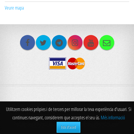
Veure mapa
Utilitzem cookies pròpies i de tercers per millorar la teva experiència d'usuari. Si
© Centre Excursionista 2x2 Santpedor. Tots els drets reservats. |
Politica
continues navegant, considerem que acceptes el seu ús.
Més informació
de privacitat
| Disseny i programació: Bernat Bozzo i Oriol Reguant
Estic d'acord