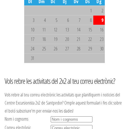
Dl
Dm
Dc
Dj
Dv
Ds
Dg
1
2
3
4
5
6
7
8
9
10
11
12
13
14
15
16
17
18
19
20
21
22
23
24
25
26
27
28
29
30
31
Vols rebre les activitats del 2x2 al teu correu electrònic?
Vols rebre al teu correu electrònic les activitats que planifiquem i noticies del
Centre Excursionista 2x2 de Santpedor? Omple aquest formulari i fes clic sobre
el botó subscriure'm per enviar-nos les dades!
Nom i cognoms
Correu electrònic