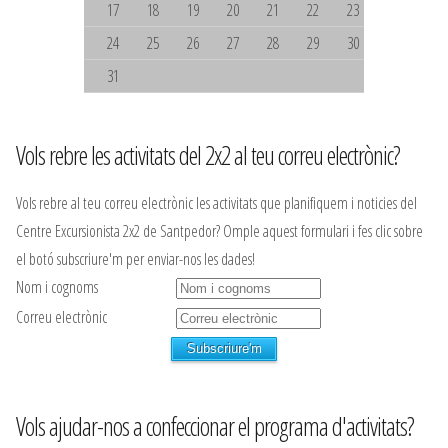
17
18
19
20
21
22
23
24
25
26
27
28
29
30
31
Vols rebre les activitats del 2x2 al teu correu electrònic?
Vols rebre al teu correu electrònic les activitats que planifiquem i noticies del
Centre Excursionista 2x2 de Santpedor? Omple aquest formulari i fes clic sobre
el botó subscriure'm per enviar-nos les dades!
Nom i cognoms
Correu electrònic
Vols ajudar-nos a confeccionar el programa d'activitats?