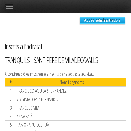
Accés administradors
Inscrits a l'activitat
TRANQUILS - SANT PERE DE VILADECAVALLS
A continuació es mostren els inscrits per a aquesta activitat.
#
Nom i cognoms
1
FRANCISCO AGUILAR FERNANDEZ
2
VIRGINIA LOPEZ FERNÁNDEZ
3
FRANCESC VILA
4
ANNA PALÀ
5
RAMONA PUJOLS TUÀ