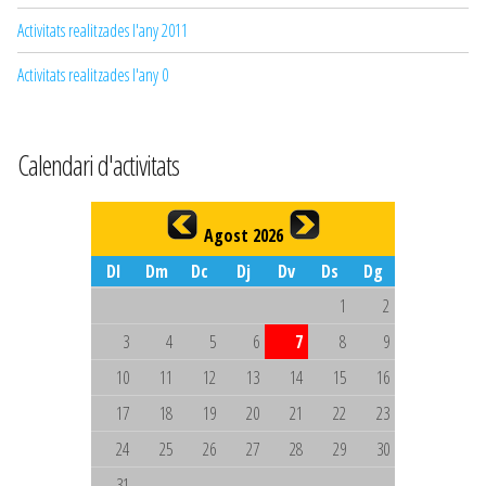
Activitats realitzades l'any 2011
Activitats realitzades l'any 0
Calendari d'activitats
Agost 2026
Dl
Dm
Dc
Dj
Dv
Ds
Dg
1
2
3
4
5
6
7
8
9
10
11
12
13
14
15
16
17
18
19
20
21
22
23
24
25
26
27
28
29
30
31