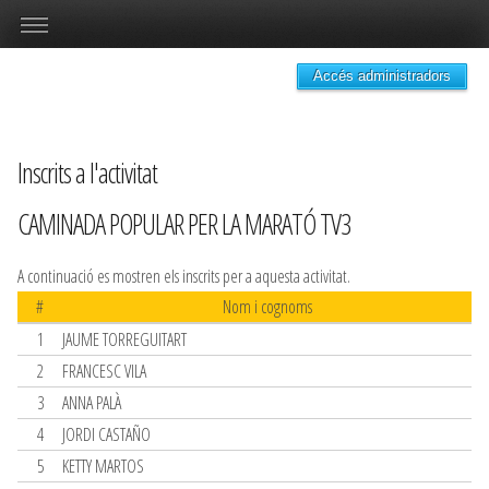
Accés administradors
Inscrits a l'activitat
CAMINADA POPULAR PER LA MARATÓ TV3
A continuació es mostren els inscrits per a aquesta activitat.
#
Nom i cognoms
1
JAUME TORREGUITART
2
FRANCESC VILA
3
ANNA PALÀ
4
JORDI CASTAÑO
5
KETTY MARTOS