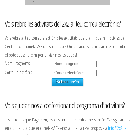
Vols rebre les activitats del 2x2 al teu correu electrònic?
Vols rebre al teu correu electrònic les activitats que planifiquem i noticies del
Centre Excursionista 2x2 de Santpedor? Omple aquest formulari i fes clic sobre
el botó subscriure'm per enviar-nos les dades!
Nom i cognoms
Correu electrònic
Vols ajudar-nos a confeccionar el programa d'activitats?
Les activitats que t'agraden, les vols compartir amb altres socis/es? Vols guiar-nos
en alguna ruta que et coneixes? Fes-nos arribar la teva proposta a
info@2x2.cat
!