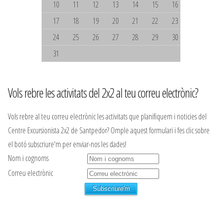
10
11
12
13
14
15
16
17
18
19
20
21
22
23
24
25
26
27
28
29
30
31
Vols rebre les activitats del 2x2 al teu correu electrònic?
Vols rebre al teu correu electrònic les activitats que planifiquem i noticies del
Centre Excursionista 2x2 de Santpedor? Omple aquest formulari i fes clic sobre
el botó subscriure'm per enviar-nos les dades!
Nom i cognoms
Correu electrònic