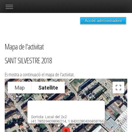
Accés administradors
Mapa de l'activitat
SANT SILVESTRE 2018
Es mostra a continuació el mapa de l'activitat.
Map
Satellite
Sortida: Local del 2x2
(41.78539409896214, 1.8430280436858766)