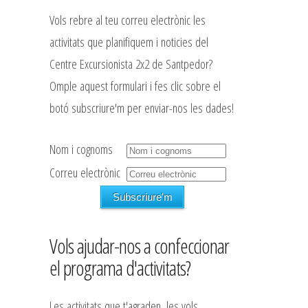
Vols rebre al teu correu electrònic les
activitats que planifiquem i noticies del
Centre Excursionista 2x2 de Santpedor?
Omple aquest formulari i fes clic sobre el
botó subscriure'm per enviar-nos les dades!
Nom i cognoms
Correu electrònic
Vols ajudar-nos a confeccionar
el programa d'activitats?
Les activitats que t'agraden, les vols