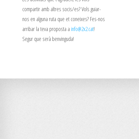
compartir amb altres socis/es? Vols guiar-
nos en alguna ruta que et coneixes? Fes-nos
arribar la teva proposta a
info@2x2.cat
!
Segur que serà benvinguda!