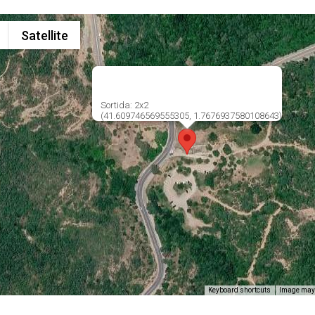
Satellite
Sortida: 2x2
(41.609746569555305, 1.7676937580108643)
Keyboard shortcuts
Image may 