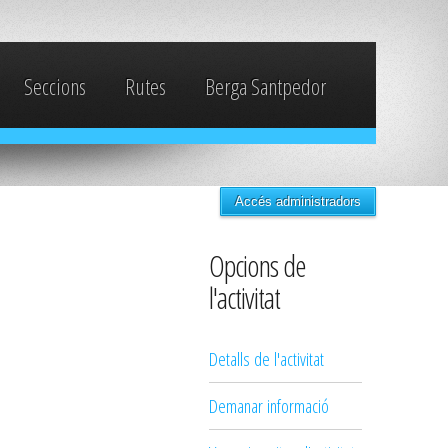
Seccions
Rutes
Berga Santpedor
Accés administradors
Opcions de
l'activitat
Detalls de l'activitat
Demanar informació