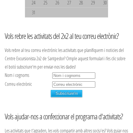
24
25
26
27
28
29
30
31
Vols rebre les activitats del 2x2 al teu correu electrònic?
Vols rebre al teu correu electrònic les activitats que planifiquem i noticies del
Centre Excursionista 2x2 de Santpedor? Omple aquest formulari i fes clic sobre
el botó subscriure'm per enviar-nos les dades!
Nom i cognoms
Correu electrònic
Vols ajudar-nos a confeccionar el programa d'activitats?
Les activitats que t'agraden, les vols compartir amb altres socis/es? Vols guiar-nos