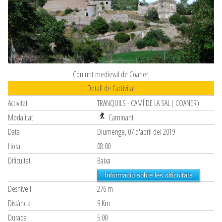
Conjunt medieval de Coaner.
Detall de l'activitat
Activitat
TRANQUILS - CAMÍ DE LA SAL ( COANER)
Modalitat
Caminant
Data
Diumenge, 07 d'abril del 2019
Hora
08:00
Dificultat
Baixa
Informació sobre les dificultats
Desnivell
276 m
Distància
9 Km
Durada
5:00