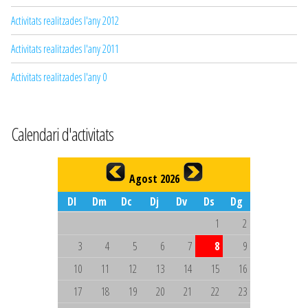
Activitats realitzades l'any 2012
Activitats realitzades l'any 2011
Activitats realitzades l'any 0
Calendari d'activitats
Agost 2026
Dl
Dm
Dc
Dj
Dv
Ds
Dg
1
2
3
4
5
6
7
8
9
10
11
12
13
14
15
16
17
18
19
20
21
22
23