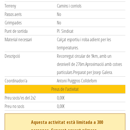
Terreny
Camins i corriols
Passos aeris
No
Grimpades
No
Punt de sortida
Pl. Sindicat
Material necessari
Calçat esportiu i roba adient per les
temperatures.
Descripció
Recorregut circular de 9km, amb un
desnivell de 276m.Aproximació amb cotxes
particulars.Preparat per Josep Galera.
Coordinador/a
Antoni Puiggros Colldeforn
Preus de l'activitat
Preu socis/es del 2x2
0,00€
Preu no socis
0,00€
Aquesta activitat està limitada a 300