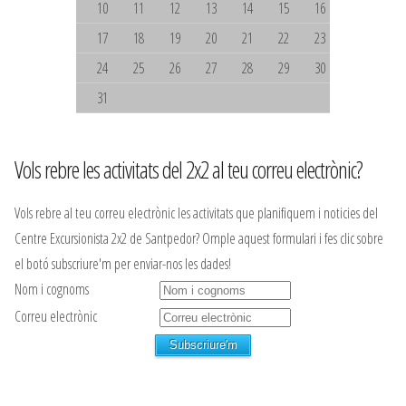
10
11
12
13
14
15
16
17
18
19
20
21
22
23
24
25
26
27
28
29
30
31
Vols rebre les activitats del 2x2 al teu correu electrònic?
Vols rebre al teu correu electrònic les activitats que planifiquem i noticies del
Centre Excursionista 2x2 de Santpedor? Omple aquest formulari i fes clic sobre
el botó subscriure'm per enviar-nos les dades!
Nom i cognoms
Correu electrònic