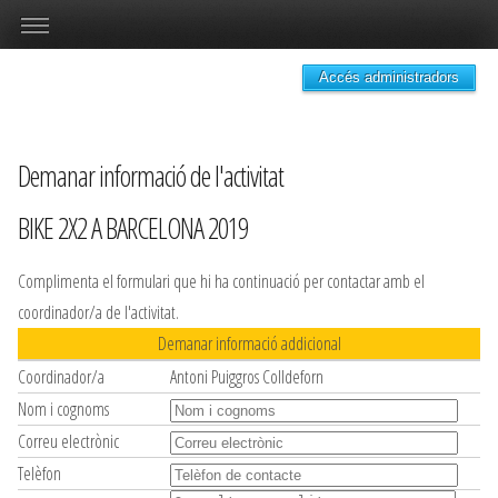
Accés administradors
Demanar informació de l'activitat
BIKE 2X2 A BARCELONA 2019
Complimenta el formulari que hi ha continuació per contactar amb el
coordinador/a de l'activitat.
Demanar informació addicional
Coordinador/a
Antoni Puiggros Colldeforn
Nom i cognoms
Correu electrònic
Telèfon