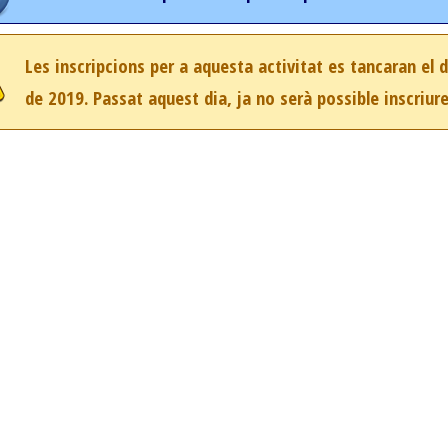
Les inscripcions per a aquesta activitat es tancaran el 
de 2019. Passat aquest dia, ja no serà possible inscriure'