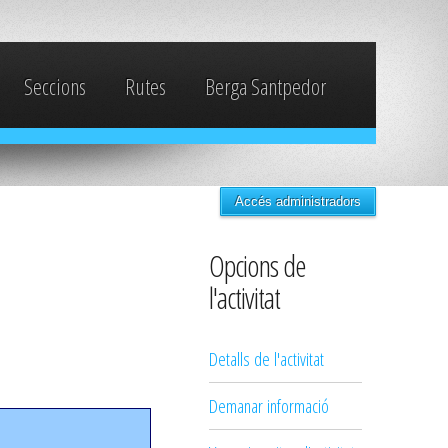
Seccions
Rutes
Berga Santpedor
Accés administradors
Opcions de
l'activitat
Detalls de l'activitat
Demanar informació