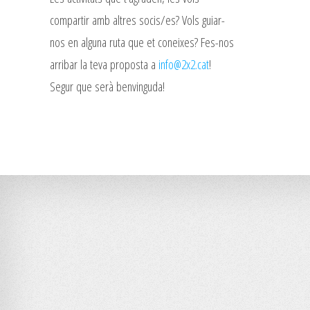
compartir amb altres socis/es? Vols guiar-
nos en alguna ruta que et coneixes? Fes-nos
arribar la teva proposta a
info@2x2.cat
!
Segur que serà benvinguda!