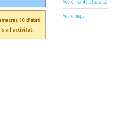
Veure inscrits a l'activitat
Veure mapa
dimecres 10 d'abril
s a l'activitat.