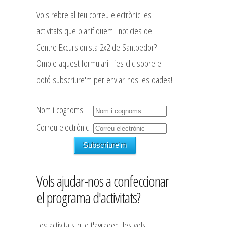
Vols rebre al teu correu electrònic les
activitats que planifiquem i noticies del
Centre Excursionista 2x2 de Santpedor?
Omple aquest formulari i fes clic sobre el
botó subscriure'm per enviar-nos les dades!
Nom i cognoms
Correu electrònic
Vols ajudar-nos a confeccionar
el programa d'activitats?
Les activitats que t'agraden, les vols